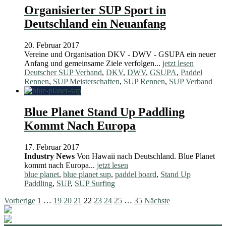
Organisierter SUP Sport in
Deutschland ein Neuanfang
20. Februar 2017
Vereine und Organisation DKV - DWV - GSUPA ein neuer
Anfang und gemeinsame Ziele verfolgen...
jetzt lesen
Deutscher SUP Verband
,
DKV
,
DWV
,
GSUPA
,
Paddel
Rennen
,
SUP Meisterschaften
,
SUP Rennen
,
SUP Verband
Blue Planet Stand Up Paddling
Kommt Nach Europa
17. Februar 2017
Industry News
Von Hawaii nach Deutschland. Blue Planet
kommt nach Europa...
jetzt lesen
blue planet
,
blue planet sup
,
paddel board
,
Stand Up
Paddling
,
SUP
,
SUP Surfing
Seitennummerierung
Vorherige
1
…
19
20
21
22
23
24
25
…
35
Nächste
der