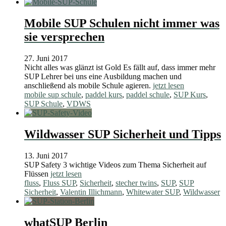
Mobile SUP Schulen nicht immer was
sie versprechen
27. Juni 2017
Nicht alles was glänzt ist Gold Es fällt auf, dass immer mehr
SUP Lehrer bei uns eine Ausbildung machen und
anschließend als mobile Schule agieren.
jetzt lesen
mobile sup schule
,
paddel kurs
,
paddel schule
,
SUP Kurs
,
SUP Schule
,
VDWS
Wildwasser SUP Sicherheit und Tipps
13. Juni 2017
SUP Safety 3 wichtige Videos zum Thema Sicherheit auf
Flüssen
jetzt lesen
fluss
,
Fluss SUP
,
Sicherheit
,
stecher twins
,
SUP
,
SUP
Sicherheit
,
Valentin Illichmann
,
Whitewater SUP
,
Wildwasser
whatSUP Berlin