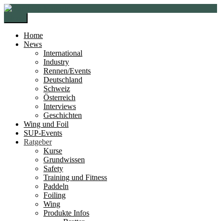
Zur
Zum
Navigation
Inhalt
Menü
springen
springen
Home
News
International
Industry
Rennen/Events
Deutschland
Schweiz
Österreich
Interviews
Geschichten
Wing und Foil
SUP-Events
Ratgeber
Kurse
Grundwissen
Safety
Training und Fitness
Paddeln
Foiling
Wing
Produkte Infos