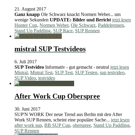
21. August 2017
Ganz knapp
Ole Schwarz knackt Normen Weber... um
wenige Sekunden
UPDATE: Bilder und Bericht
jetzt lesen
Hunter Cup
,
Normen Weber
,
Ole Schwarz
,
Paddelrennen
,
Stand Up Paddling
,
SUP Race
,
SUP Rennen
mistral SUP Testvideos
6. Juli 2017
SUP Testvideo
Informativ - gut gemacht - neutral
jetzt lesen
Mistral
,
Mistral Test
,
SUP Test
,
SUP Testen
,
sup testvideo
,
SUP Video
,
testvideo
After Work Cup Oberspree
30. Juni 2017
SUP'N WORK Der neue Trend aus Berlin mit den After
Work SUP Rennen, scheint eine populäre Sache...
jetzt lesen
after work sup
,
BB SUP Cup
,
oberspree
,
Stand Up Paddling
,
SUP Rennen