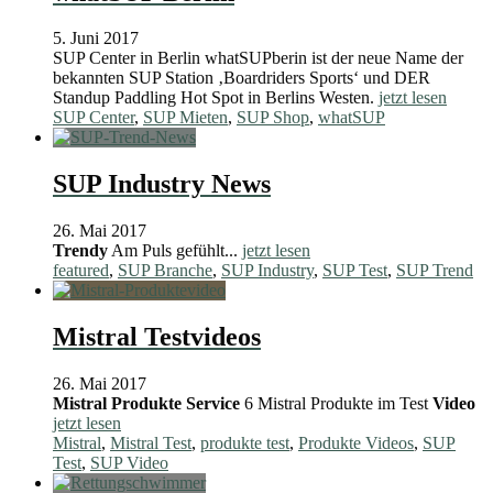
5. Juni 2017
SUP Center in Berlin whatSUPberin ist der neue Name der
bekannten SUP Station ‚Boardriders Sports‘ und DER
Standup Paddling Hot Spot in Berlins Westen.
jetzt lesen
SUP Center
,
SUP Mieten
,
SUP Shop
,
whatSUP
SUP Industry News
26. Mai 2017
Trendy
Am Puls gefühlt...
jetzt lesen
featured
,
SUP Branche
,
SUP Industry
,
SUP Test
,
SUP Trend
Mistral Testvideos
26. Mai 2017
Mistral Produkte Service
6 Mistral Produkte im Test
Video
jetzt lesen
Mistral
,
Mistral Test
,
produkte test
,
Produkte Videos
,
SUP
Test
,
SUP Video