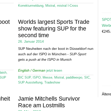
Korrekturmeldung
,
Mistral
,
mistral I-Cross
SPOT
boot
Worlds largest Sports Trade
Werb
show featuring SUP for the
€
245
second time
26. Januar 2014
SUP Neuheiten nach der boot in Düsseldorf nun
auch auf der ISPO in München -
SUP-Sport
gets a push at the ISPO in Munich
English / German
jetzt lesen
aish
,
SUP
BIC SUP
,
ISPO
,
Messe
,
Mistral
,
paddleexpo
,
SIC
,
SUP Ausstellung
,
Tradeshow
Älter
uheit
Jamie Mitchells Survivor
Race am Lostmills