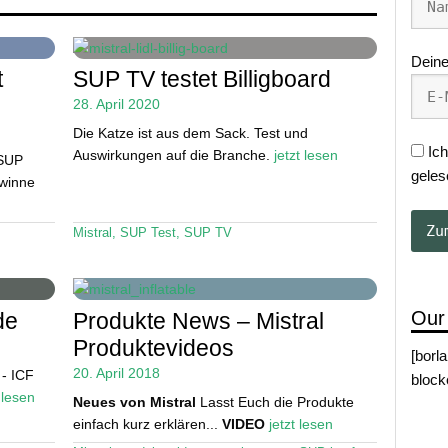
Deine
t
SUP TV testet Billigboard
28. April 2020
Die Katze ist aus dem Sack. Test und
Ich
Auswirkungen auf die Branche.
jetzt lesen
 SUP
geles
ewinne
Mistral
,
SUP Test
,
SUP TV
Our
de
Produkte News – Mistral
Produktevideos
[borl
20. April 2018
 - ICF
block
 lesen
Neues von Mistral
Lasst Euch die Produkte
einfach kurz erklären...
VIDEO
jetzt lesen