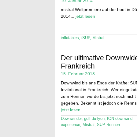
10. Januar 2014
mistral Weltpremiere auf der boot in Dü
2014...
jetzt lesen
inflatables
,
iSUP
,
Mistral
Der ultimative Downwide
Frankreich
15. Februar 2013
Downwind bis ans Ende der Kräfte: SU
Invitational in Frankreich. Wer eingelad
zum Rennen wurde bis jetzt noch nicht
gegeben. Bekannt ist jedoch die Renns
jetzt lesen
Downwinder
,
golf du lyon
,
ION downwind
experience
,
Mistral
,
SUP Rennen