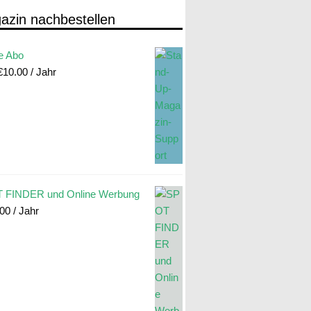
azin nachbestellen
e Abo
€
10.00
/ Jahr
 FINDER und Online Werbung
.00
/ Jahr