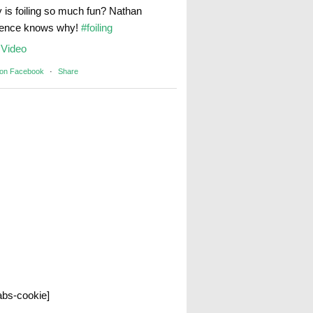
 is foiling so much fun? Nathan
rence knows why!
#foiling
Video
 on Facebook
·
Share
labs-cookie]