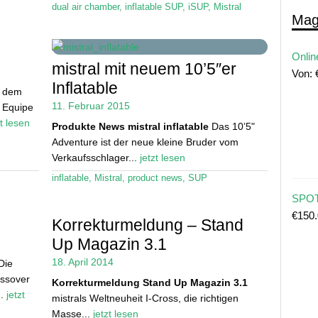
dual air chamber
,
inflatable SUP
,
iSUP
,
Mistral
Mag
Onlin
mistral mit neuem 10’5″er
Von:
Inflatable
f dem
11. Februar 2015
0 Equipe
zt lesen
Produkte News
mistral inflatable
Das 10’5"
Adventure ist der neue kleine Bruder vom
Verkaufsschlager...
jetzt lesen
inflatable
,
Mistral
,
product news
,
SUP
SPOT
€
150
Korrekturmeldung – Stand
Up Magazin 3.1
18. April 2014
Die
ossover
Korrekturmeldung
Stand Up Magazin 3.1
..
jetzt
mistrals Weltneuheit I-Cross, die richtigen
Masse...
jetzt lesen