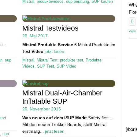
Mistral
,
produktevideos
,
sup beratung
,
SUP kaufen
Why
Flo
Mistral Testvideos
View
26. Mai 2017
t -
Mistral Produkte Service
6 Mistral Produkte im
Test
Video
jetzt lesen
en
,
sup
Mistral
,
Mistral Test
,
produkte test
,
Produkte
Videos
,
SUP Test
,
SUP Video
Mistral Dual-Air-Chamber
Inflatable SUP
25. November 2016
etzt
Was neues auf dem iSUP Markt
Safety first ...
Mit den neuen Trekker Boards, stellt Mistral
[/bor
erstmalig...
jetzt lesen
,
sup