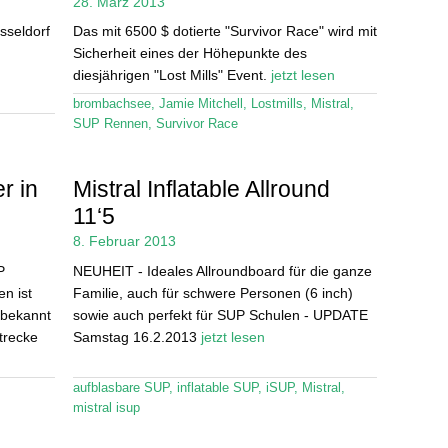
28. März 2013
sseldorf
Das mit 6500 $ dotierte "Survivor Race" wird mit
Sicherheit eines der Höhepunkte des
diesjährigen "Lost Mills" Event.
jetzt lesen
brombachsee
,
Jamie Mitchell
,
Lostmills
,
Mistral
,
SUP Rennen
,
Survivor Race
r in
Mistral Inflatable Allround
11‘5
8. Februar 2013
P
NEUHEIT - Ideales Allroundboard für die ganze
en ist
Familie, auch für schwere Personen (6 inch)
 bekannt
sowie auch perfekt für SUP Schulen - UPDATE
trecke
Samstag 16.2.2013
jetzt lesen
aufblasbare SUP
,
inflatable SUP
,
iSUP
,
Mistral
,
mistral isup