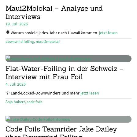
Maui2Molokai – Analyse und
Unte
Ratgeber
Interviews
öffn
Unte
Das Magazin
19. Juli 2026
öffn
🎥 Warum soviele jedes Jahr nach Hawaii kommen.
jetzt lesen
Stand Up Magazin TV
downwind foiling
,
maui2molokai
SPOT FINDER
Mein Konto
Flat-Water-Foiling in der Schweiz –
Interview mit Frau Foil
4. Juli 2026
🦅 Land-Locked-Downwinders und mehr
jetzt lesen
Anja Aubert
,
code foils
Code Foils Teamrider Jake Dailey