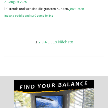
21. August 2025
📈 Trends und wer sind die grössten Kunden.
jetzt lesen
indiana paddle and surf
,
pump foiling
Seitennummerierung
1
2
3
4
…
19
Nächste
der
Beiträge