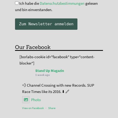
Ich habe die
Datenschutzbestimmungen
gelesen
und bin einverstanden.
Our Facebook
[borlabs-cookie id="facebook" type="content-
blocker"]
Stand Up Magazin
1 week ago
💨 Channel Crossing with new Records. SUP
Race Times like its 2016. ⬇️ 🔗
Photo
View on Facebook
·
Share