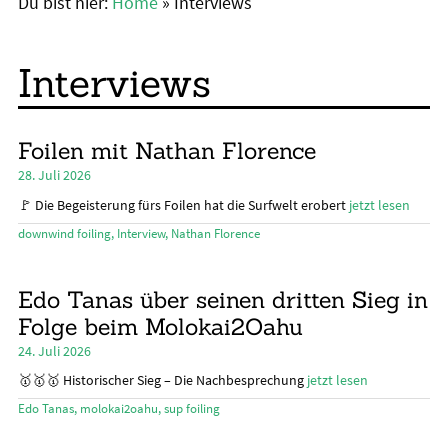
Du bist hier:
Home
»
Interviews
Unte
News
öffn
International
Interviews
Industry
Rennen/Events
Foilen mit Nathan Florence
28. Juli 2026
Deutschland
🚩 Die Begeisterung fürs Foilen hat die Surfwelt erobert
jetzt lesen
Schweiz
downwind foiling
,
Interview
,
Nathan Florence
Österreich
Edo Tanas über seinen dritten Sieg in
Interviews
Folge beim Molokai2Oahu
24. Juli 2026
Geschichten
🥇🥇🥇 Historischer Sieg – Die Nachbesprechung
jetzt lesen
Wing und Foil
Edo Tanas
,
molokai2oahu
,
sup foiling
SUP-Events