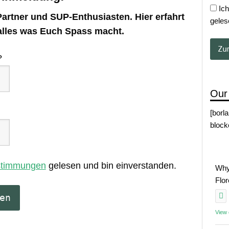
Ich
artner und SUP-Enthusiasten. Hier erfahrt
geles
alles was Euch Spass macht.
?
Our
[borl
block
stimmungen
gelesen und bin einverstanden.
Why
Flo
View