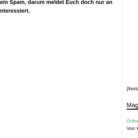
kein Spam, darum meldet Euch doch nur an
nteressiert.
[/bor
Mag
Onlin
Von: