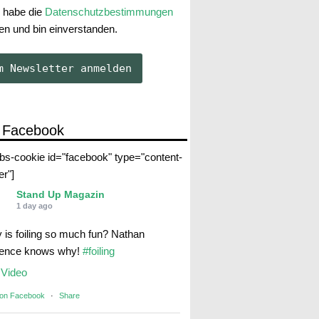
 habe die
Datenschutzbestimmungen
en und bin einverstanden.
 Facebook
abs-cookie id="facebook" type="content-
er"]
Stand Up Magazin
1 day ago
 is foiling so much fun? Nathan
rence knows why!
#foiling
Video
 on Facebook
·
Share