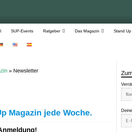
l
SUP-Events
Ratgeber
Das Magazin
Stand Up
zin
»
Newsletter
Zum
Verrä
p Magazin jede Woche.
Deine
 Anmeldung!