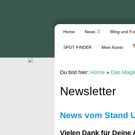
Home
News
Wing und Foi
SPOT FINDER
Mein Konto
Du bist hier:
Home
»
Das Maga
Newsletter
News vom Stand U
Vielen Dank für Deine