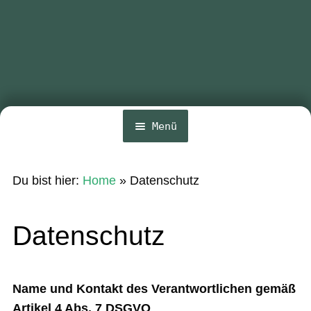
Menü
Home
Du bist hier:
Home
»
Datenschutz
News
Wing und Foil
Datenschutz
SUP-Events
Ratgeber
Name und Kontakt des Verantwortlichen gemäß
Artikel 4 Abs. 7 DSGVO
Das Magazin