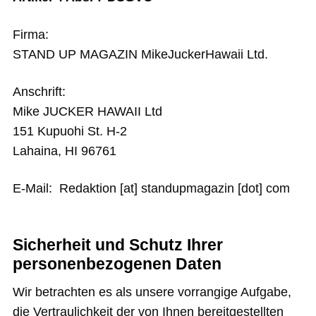
Stand Up Magazin TV
Firma:
STAND UP MAGAZIN MikeJuckerHawaii Ltd.
SPOT FINDER
Mein Konto
Anschrift:
Mike JUCKER HAWAII Ltd
151 Kupuohi St. H-2
Lahaina, HI 96761
E-Mail: Redaktion [at] standupmagazin [dot] com
Sicherheit und Schutz Ihrer
personenbezogenen Daten
Wir betrachten es als unsere vorrangige Aufgabe,
die Vertraulichkeit der von Ihnen bereitgestellten