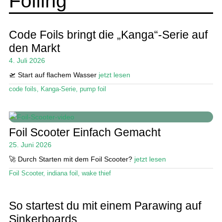
Foiling
SUP-Events
Ratgeber
Code Foils bringt die „Kanga“-Serie auf
den Markt
Das Magazin
4. Juli 2026
Stand Up Magazin TV
🛫 Start auf flachem Wasser
jetzt lesen
code foils
,
Kanga-Serie
,
pump foil
SPOT FINDER
Mein Konto
Foil Scooter Einfach Gemacht
25. Juni 2026
🚀 Durch Starten mit dem Foil Scooter?
jetzt lesen
Foil Scooter
,
indiana foil
,
wake thief
So startest du mit einem Parawing auf
Sinkerboards