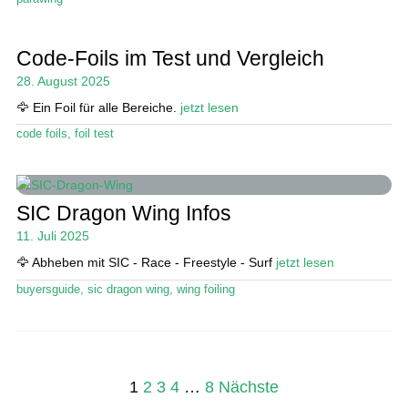
Code-Foils im Test und Vergleich
28. August 2025
🦅 Ein Foil für alle Bereiche.
jetzt lesen
code foils
,
foil test
SIC Dragon Wing Infos
11. Juli 2025
🦅 Abheben mit SIC - Race - Freestyle - Surf
jetzt lesen
buyersguide
,
sic dragon wing
,
wing foiling
Seitennummerierung
1
2
3
4
…
8
Nächste