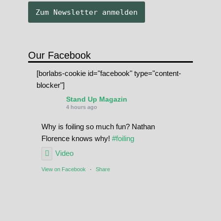
Our Facebook
[borlabs-cookie id="facebook" type="content-
blocker"]
Stand Up Magazin
4 hours ago
Why is foiling so much fun? Nathan
Florence knows why!
#foiling
Video
View on Facebook
·
Share