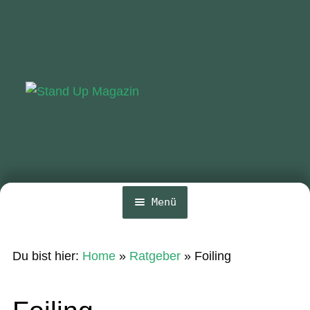
Zur
Zum
Navigation
Inhalt
springen
springen
Menü
Home
Du bist hier:
Home
»
Ratgeber
»
Foiling
News
Wing und Foil