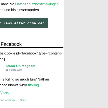
 habe die
Datenschutzbestimmungen
en und bin einverstanden.
 Facebook
abs-cookie id="facebook" type="content-
er"]
Stand Up Magazin
11 hours ago
 is foiling so much fun? Nathan
rence knows why!
#foiling
Video
 on Facebook
·
Share