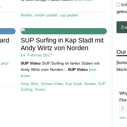
Ich
n
geles
Norden
,
norden paddel
,
sup paddel
oard
SUP Surfing in Kap Stadt mit
Andy Wirtz von Norden
Our
14. Februar 2017
[borl
.
jetzt
SUP Video
SUP Surfing im tiefen Süden mit
block
Andy Wirtz vom Norden...
SUP Video
jetzt
lesen
Andy Wirtz
,
Dronen Video
,
Kap Stadt
,
Norden
,
SUP
Surfing
,
Vimeo
Why
Flo
View