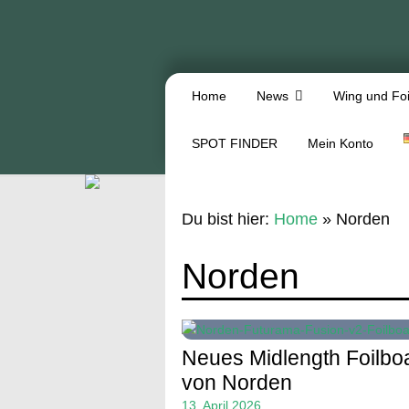
Home
News
Wing und Foi
SPOT FINDER
Mein Konto
Du bist hier:
Home
»
Norden
Norden
Neues Midlength Foilbo
von Norden
13. April 2026