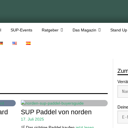
l
SUP-Events
Ratgeber
Das Magazin
Stand Up
Zum
Verrä
Deine
ard
SUP Paddel von norden
17. Juli 2025
🛒 Das richtige Paddel kaufen
jetzt lesen