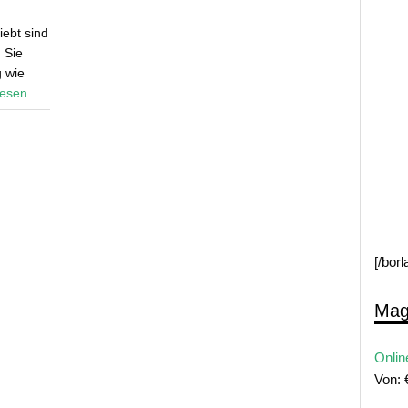
iebt sind
 Sie
g wie
 lesen
[/bor
Mag
Onlin
Von: