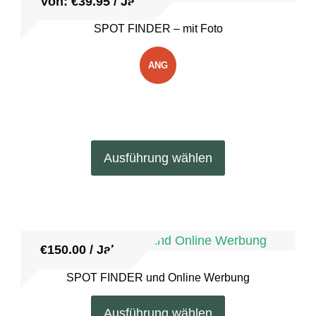
Von:
€
39.95
/ Jahr
Die
SPOT FINDER – mit Foto
Optionen
können
ANG
auf
der
EBOT
Produktseite
!
gewählt
Dieses
werden
Ausführung wählen
Produkt
weist
mehrere
Varianten
auf.
€
150.00
/ Jahr
Die
SPOT FINDER und Online Werbung
Optionen
Dieses
können
Ausführung wählen