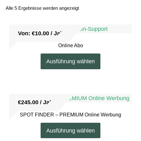
Alle 5 Ergebnisse werden angezeigt
Von:
€
10.00
/ Jahr
Online Abo
Dieses
Ausführung wählen
Produkt
weist
mehrere
Varianten
auf.
€
245.00
/ Jahr
Die
SPOT FINDER – PREMIUM Online Werbung
Optionen
Dieses
können
Ausführung wählen
Produkt
auf