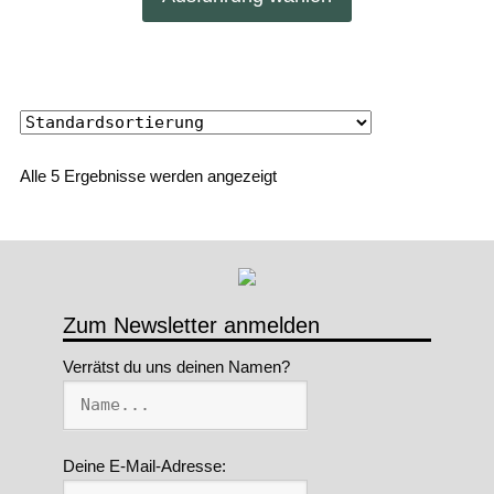
Produkt
auf
weist
der
mehrere
Produktseite
Varianten
gewählt
auf.
werden
Die
Alle 5 Ergebnisse werden angezeigt
Optionen
können
auf
der
Produktseite
Zum Newsletter anmelden
gewählt
Verrätst du uns deinen Namen?
werden
Deine E-Mail-Adresse: