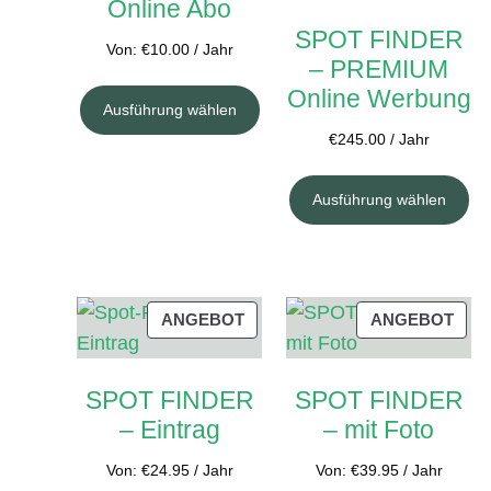
Online Abo
Unte
SPOT FINDER
Ratgeber
Von:
€
10.00
/ Jahr
öffn
– PREMIUM
Unte
Das Magazin
Online Werbung
öffn
Ausführung wählen
Stand Up Magazin TV
€
245.00
/ Jahr
SPOT FINDER
Ausführung wählen
Mein Konto
PRODUKT
PRO
ANGEBOT
ANGEBOT
IM
IM
ANGEBOT
ANG
SPOT FINDER
SPOT FINDER
– Eintrag
– mit Foto
Von:
€
24.95
/ Jahr
Von:
€
39.95
/ Jahr