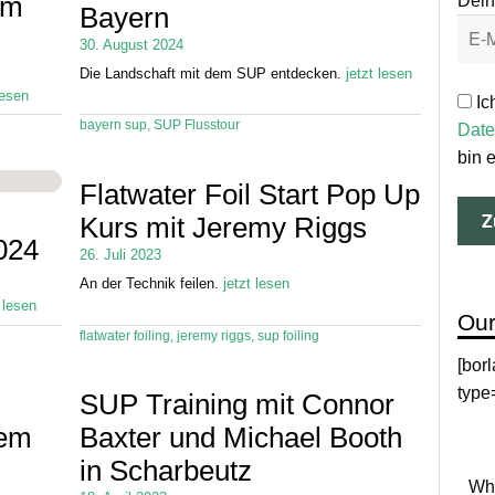
Dein
am
Bayern
30. August 2024
Die Landschaft mit dem SUP entdecken.
jetzt lesen
lesen
Ic
bayern sup
,
SUP Flusstour
Date
bin 
Flatwater Foil Start Pop Up
Kurs mit Jeremy Riggs
024
26. Juli 2023
An der Technik feilen.
jetzt lesen
t lesen
Our
flatwater foiling
,
jeremy riggs
,
sup foiling
[bor
type
SUP Training mit Connor
dem
Baxter und Michael Booth
in Scharbeutz
Why