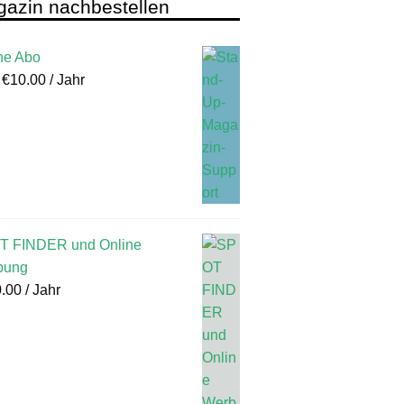
azin nachbestellen
ne Abo
:
€
10.00
/ Jahr
T FINDER und Online
bung
.00
/ Jahr