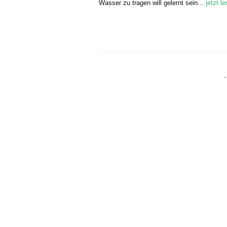
Wasser zu tragen will gelernt sein...
jetzt l
Seitennummerier
der
Beiträge