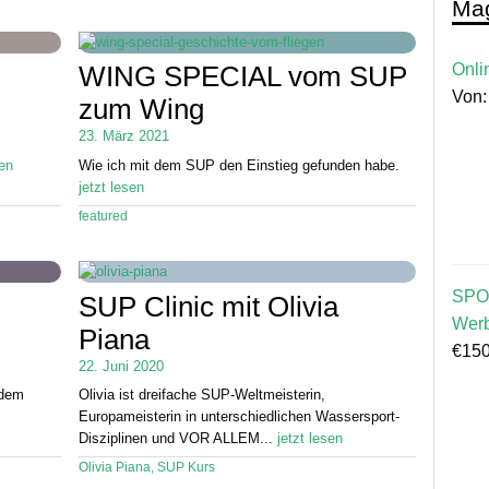
Mag
Onli
WING SPECIAL vom SUP
Von
zum Wing
23. März 2021
sen
Wie ich mit dem SUP den Einstieg gefunden habe.
jetzt lesen
featured
SPO
SUP Clinic mit Olivia
Wer
Piana
€
150
22. Juni 2020
 dem
Olivia ist dreifache SUP-Weltmeisterin,
Europameisterin in unterschiedlichen Wassersport-
Disziplinen und VOR ALLEM...
jetzt lesen
Olivia Piana
,
SUP Kurs