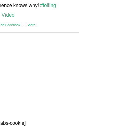
orence knows why!
#foiling
Video
 on Facebook
·
Share
rlabs-cookie]