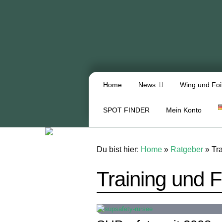
Home
News
Wing und Foi
SPOT FINDER
Mein Konto
Du bist hier:
Home
»
Ratgeber
»
Tr
Training und F