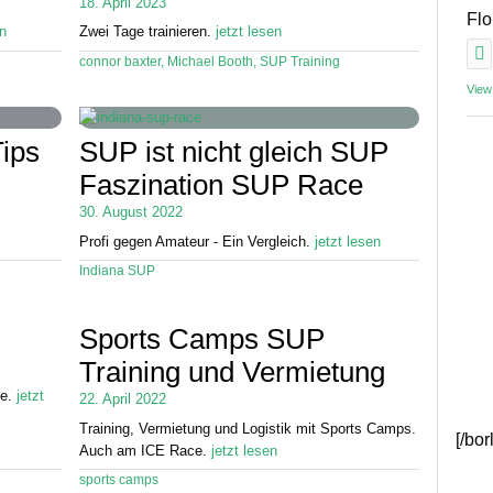
18. April 2023
Fl
en
Zwei Tage trainieren.
jetzt lesen
connor baxter
,
Michael Booth
,
SUP Training
View
Tips
SUP ist nicht gleich SUP
Faszination SUP Race
30. August 2022
Profi gegen Amateur - Ein Vergleich.
jetzt lesen
Indiana SUP
Sports Camps SUP
Training und Vermietung
ie.
jetzt
22. April 2022
Training, Vermietung und Logistik mit Sports Camps.
[/bo
Auch am ICE Race.
jetzt lesen
sports camps