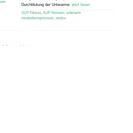
esen
Durchblutung der Unterarme.
jetzt lesen
SUP Fitness
,
SUP Rennen
,
unterarm
muskelkompression
,
vertics
ung
1
2
3
4
…
6
Nächste