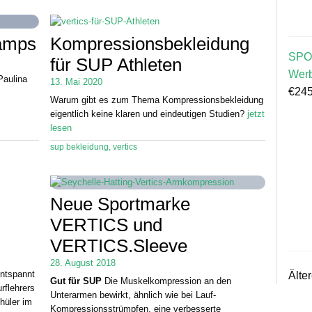
camps
Kompressionsbekleidung
SPO
für SUP Athleten
Wer
Paulina
13. Mai 2020
€
245
Warum gibt es zum Thema Kompressionsbekleidung
eigentlich keine klaren und eindeutigen Studien?
jetzt
lesen
sup bekleidung
,
vertics
n
Neue Sportmarke
VERTICS und
VERTICS.Sleeve
28. August 2018
entspannt
Älte
Gut für SUP
Die Muskelkompression an den
rflehrers
Unterarmen bewirkt, ähnlich wie bei Lauf-
hüler im
Kompressionsstrümpfen, eine verbesserte