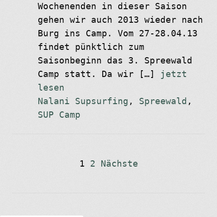
Wochenenden in dieser Saison
gehen wir auch 2013 wieder nach
Burg ins Camp. Vom 27-28.04.13
findet pünktlich zum
Saisonbeginn das 3. Spreewald
Camp statt. Da wir […]
jetzt
lesen
Nalani Supsurfing
,
Spreewald
,
SUP Camp
Seitennummerierung
1
2
Nächste
der
Beiträge