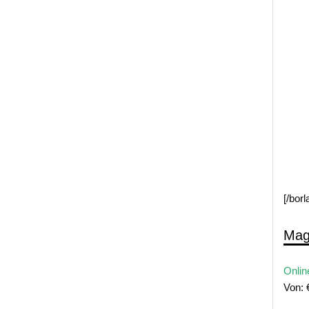
[/bor
Mag
Onlin
Von: