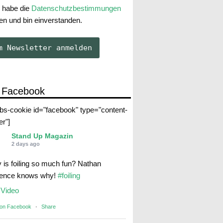
 habe die
Datenschutzbestimmungen
en und bin einverstanden.
 Facebook
abs-cookie id="facebook" type="content-
er"]
Stand Up Magazin
2 days ago
 is foiling so much fun? Nathan
rence knows why!
#foiling
Video
 on Facebook
·
Share