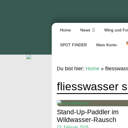
Home
News
Wing und Foi
SPOT FINDER
Mein Konto
Du bist hier:
Home
»
fliesswas
fliesswasser 
Stand-Up-Paddler im
Wildwasser-Rausch
23. Februar 2018