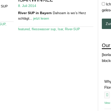
Ich
8. Juli 2014
 SUP
geles
River SUP in Bayern
Dahoam is wo’s Herz
schlägt...
jetzt lesen
 SUP
,
featured
,
fliesswasser sup
,
Isar
,
River-SUP
Our
[borl
block
Why
Flo
View