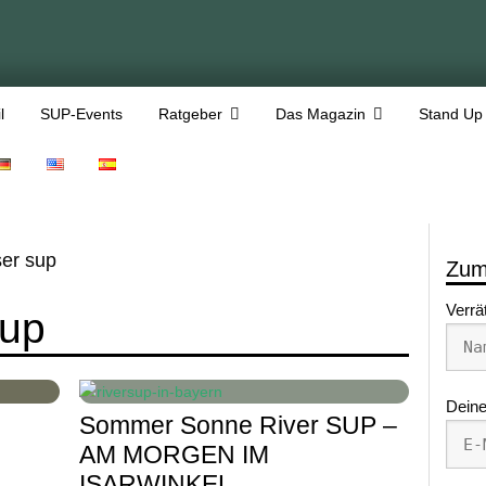
l
SUP-Events
Ratgeber
Das Magazin
Stand Up
ser sup
Zum
Verrä
sup
Deine
Sommer Sonne River SUP –
AM MORGEN IM
ISARWINKEL