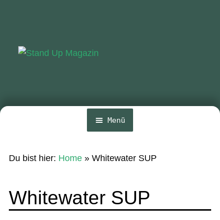
Zur
Zum
Navigation
Inhalt
springen
springen
Menü
Home
Du bist hier:
Home
»
Whitewater SUP
News
Wing und Foil
Whitewater SUP
SUP-Events