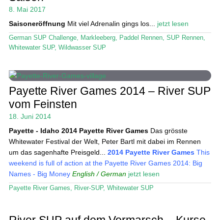
8. Mai 2017
Saisoneröffnung
Mit viel Adrenalin gings los...
jetzt lesen
German SUP Challenge
,
Markleeberg
,
Paddel Rennen
,
SUP Rennen
,
Whitewater SUP
,
Wildwasser SUP
Payette River Games 2014 – River SUP
vom Feinsten
18. Juni 2014
Payette - Idaho
2014 Payette River Games
Das grösste
Whitewater Festival der Welt, Peter Bartl mit dabei im Rennen
um das sagenhafte Preisgeld...
2014 Payette River Games
This
weekend is full of action at the Payette River Games 2014: Big
Names - Big Money
English / German
jetzt lesen
Payette River Games
,
River-SUP
,
Whitewater SUP
River SUP auf dem Vormarsch – Kurse