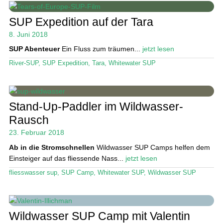
Ratgeber
SUP Expedition auf der Tara
Das Magazin
8. Juni 2018
SUP Abenteuer
Ein Fluss zum träumen...
jetzt lesen
Stand Up Magazin TV
River-SUP
,
SUP Expedition
,
Tara
,
Whitewater SUP
SPOT FINDER
Mein Konto
Stand-Up-Paddler im Wildwasser-
Rausch
23. Februar 2018
Ab in die Stromschnellen
Wildwasser SUP Camps helfen dem
Einsteiger auf das fliessende Nass...
jetzt lesen
fliesswasser sup
,
SUP Camp
,
Whitewater SUP
,
Wildwasser SUP
Wildwasser SUP Camp mit Valentin