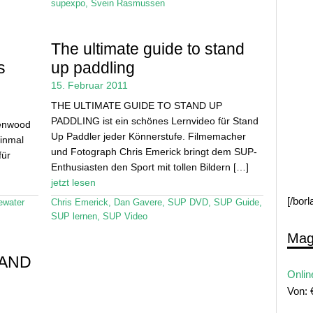
supexpo
,
Svein Rasmussen
The ultimate guide to stand
s
up paddling
15. Februar 2011
THE ULTIMATE GUIDE TO STAND UP
PADDLING ist ein schönes Lernvideo für Stand
lenwood
Up Paddler jeder Könnerstufe. Filmemacher
inmal
und Fotograph Chris Emerick bringt dem SUP-
für
Enthusiasten den Sport mit tollen Bildern […]
jetzt lesen
[/bor
ewater
Chris Emerick
,
Dan Gavere
,
SUP DVD
,
SUP Guide
,
SUP lernen
,
SUP Video
Mag
TAND
Onlin
Von: