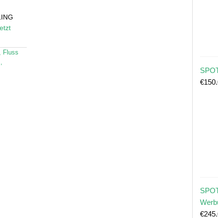
LING
jetzt
,
Fluss
s
,
SPOT
€
150
SPOT
Werb
€
245