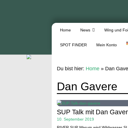
Home
News
Wing und Foi
SPOT FINDER
Mein Konto
Du bist hier:
Home
»
Dan Gave
Dan Gavere
SUP Talk mit Dan Gave
10. September 2019
RIVER SUP Warum wird Wildwasser S