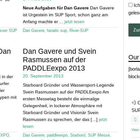
Ich
Neue Aufgaben für Dan Gavere
Dan Gavere
geles
ist Urgestein im SUP Sport, schon ganz am
Anfang machte er ...
jetzt lesen
sser SUP
Dan Gavere
,
fanatic sup
,
River-SUP
Dan
Dan Gavere und Svein
Our
Rasmussen auf der
PADDLEexpo 2013
[borl
20. September 2013
block
 in der
rfer.
Starboard Gründer und Wassersport-Legende
der
Svein Rasmussen auf der PADDLEexpo Am
ypen mit
ersten Messetag besteht die einmalige
💨 
Gelegenheit, in lockerer Atmosphäre mit
SUP 
Starboard Gründer und Visionär Svein
Rasmussen zu sprechen, der das […]
jetzt
lesen
View
EXPO
,
Dan Gavere
,
paddleexpo
,
Starbord
,
SUP Messe
,