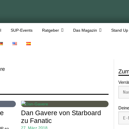
l
SUP-Events
Ratgeber
Das Magazin
Stand Up
re
Zum
Verrä
Deine
re
Dan Gavere von Starboard
zu Fanatic
27. März 2018
UP so