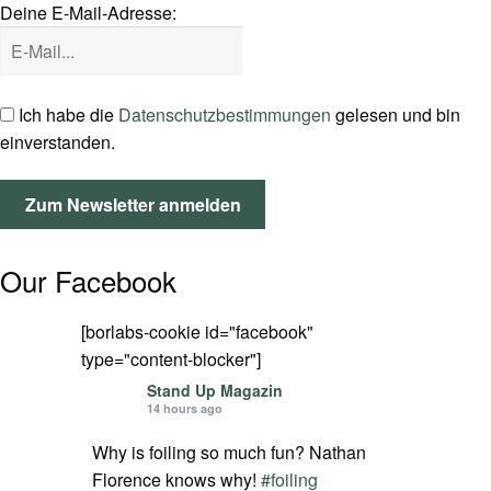
Deine E-Mail-Adresse:
SPOT FINDER
Mein Konto
Ich habe die
Datenschutzbestimmungen
gelesen und bin
einverstanden.
Our Facebook
[borlabs-cookie id="facebook"
type="content-blocker"]
Stand Up Magazin
14 hours ago
Why is foiling so much fun? Nathan
Florence knows why!
#foiling