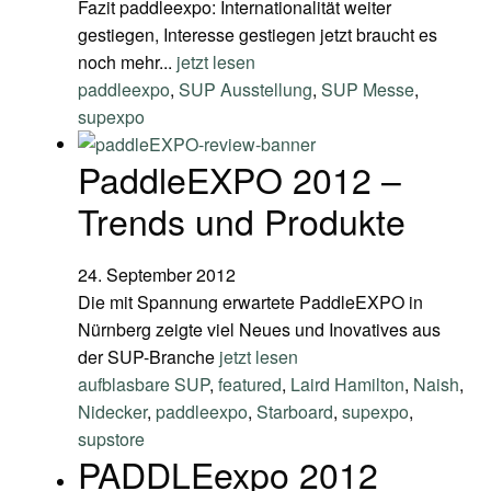
Fazit paddleexpo: Internationalität weiter
gestiegen, Interesse gestiegen jetzt braucht es
noch mehr...
jetzt lesen
paddleexpo
,
SUP Ausstellung
,
SUP Messe
,
supexpo
PaddleEXPO 2012 –
Trends und Produkte
24. September 2012
Die mit Spannung erwartete PaddleEXPO in
Nürnberg zeigte viel Neues und Inovatives aus
der SUP-Branche
jetzt lesen
aufblasbare SUP
,
featured
,
Laird Hamilton
,
Naish
,
Nidecker
,
paddleexpo
,
Starboard
,
supexpo
,
supstore
PADDLEexpo 2012