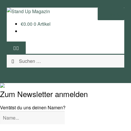
Zur
Zum
Menü
Navigation
Inhalt
€
0.00
0 Artikel
springen
springen
Home
News
Suchen
Wing und Foil
nach:
SUP-Events
Ratgeber
Zum Newsletter anmelden
Das Magazin
Verrätst du uns deinen Namen?
Stand Up Magazin TV