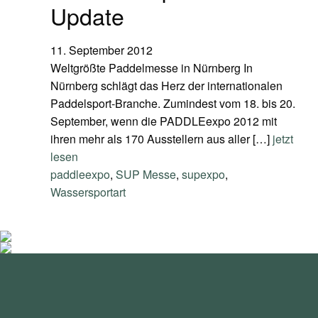
Update
11. September 2012
Weltgrößte Paddelmesse in Nürnberg In
Nürnberg schlägt das Herz der internationalen
Paddelsport-Branche. Zumindest vom 18. bis 20.
September, wenn die PADDLEexpo 2012 mit
ihren mehr als 170 Ausstellern aus aller […]
jetzt
lesen
paddleexpo
,
SUP Messe
,
supexpo
,
Wassersportart
standupmagazin
standupmagazin
Nov. 28
standupmagazin
Forever missed, never forgotten! 💔 @amandine_chazot
Nov. 28
standupmagazin
SeyChelle @seychelle.sup calling it. Watch our interview on
Nov. 24