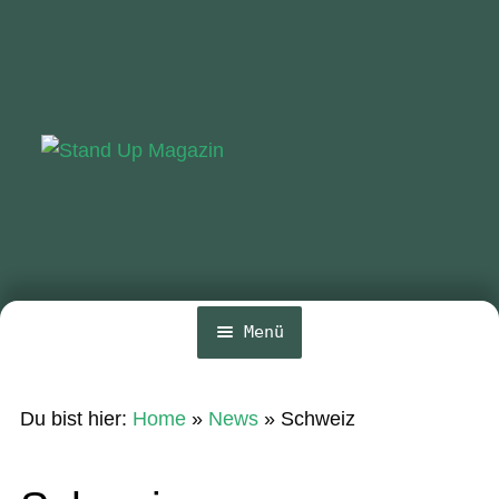
Zur
Zum
Navigation
Inhalt
springen
springen
Menü
Home
Du bist hier:
Home
»
News
»
Schweiz
News
Wing und Foil