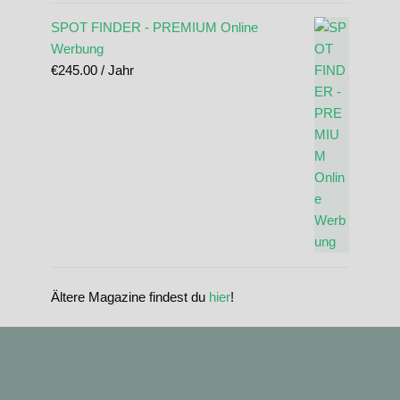
SPOT FINDER - PREMIUM Online
Werbung
€
245.00
/ Jahr
Ältere Magazine findest du
hier
!
standupmagazin
standupmagazin
Nov. 28
standupmagazin
Forever missed, never forgotten! 💔 @amandine_chazot
Nov. 28
standupmagazin
SeyChelle @seychelle.sup calling it. Watch our interview on YouTube
Nov. 24