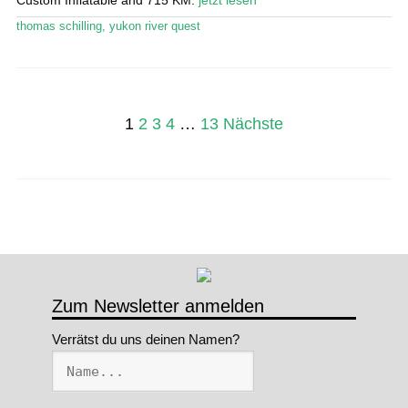
thomas schilling
,
yukon river quest
Seitennummerierung
1
2
3
4
…
13
Nächste
der
Beiträge
Zum Newsletter anmelden
Verrätst du uns deinen Namen?