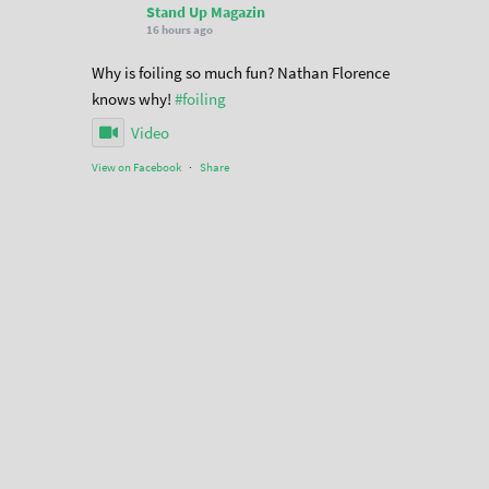
Stand Up Magazin
16 hours ago
Why is foiling so much fun? Nathan Florence
knows why!
#foiling
Video
View on Facebook
·
Share