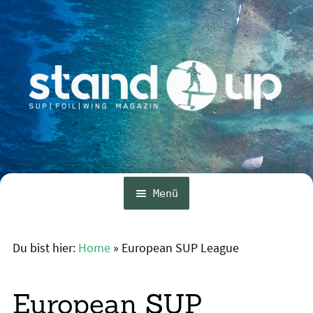
Zur
Zum
Navigation
Inhalt
springen
springen
Menü
Home
Du bist hier:
Home
»
European SUP League
News
Wing und Foil
European SUP