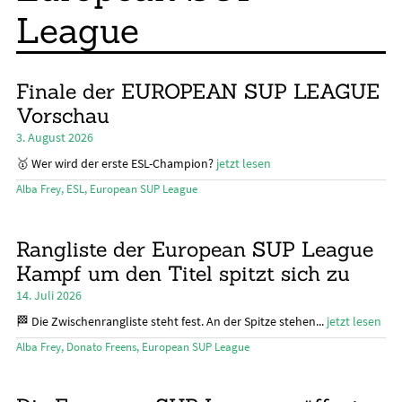
SUP-Events
League
Ratgeber
Das Magazin
Finale der EUROPEAN SUP LEAGUE
Vorschau
Stand Up Magazin TV
3. August 2026
SPOT FINDER
🥇 Wer wird der erste ESL-Champion?
jetzt lesen
Alba Frey
,
ESL
,
European SUP League
Mein Konto
Rangliste der European SUP League
Kampf um den Titel spitzt sich zu
14. Juli 2026
🏁 Die Zwischenrangliste steht fest. An der Spitze stehen...
jetzt lesen
Alba Frey
,
Donato Freens
,
European SUP League