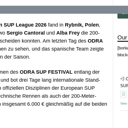
n SUP League 2026
fand in
Rybnik, Polen
,
 wo
Sergio Cantoral
und
Alba Frey
die 200-
Our
tscheiden konnten. Am letzten Tag des
ODRA
[borl
en zu sehen, und das spanische Team zeigte
block
en der Saison.
hmen des
ODRA SUP FESTIVAL
entlang der
💨 
und bot drei Tage lang internationale Stand-
SUP 
offiziellen Disziplinen der European SUP
echnische Rennen als auch der 200-Meter-
n insgesamt 6.000 € gleichmäßig auf die beiden
View