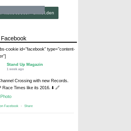
 Facebook
abs-cookie id="facebook" type="content-
er"]
Stand Up Magazin
1 week ago
Channel Crossing with new Records.
Race Times like its 2016. ⬇️ 🔗
Photo
 on Facebook
·
Share