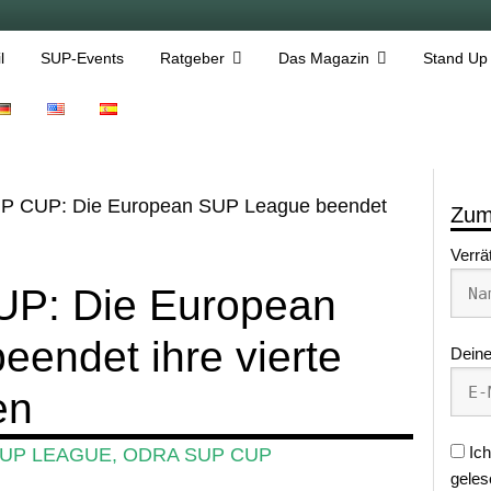
l
SUP-Events
Ratgeber
Das Magazin
Stand Up
 CUP: Die European SUP League beendet
Zum
Verrä
P: Die European
endet ihre vierte
Deine
en
Ich
UP LEAGUE
,
ODRA SUP CUP
geles