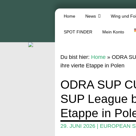
Home
News
Wing und Foi
SPOT FINDER
Mein Konto
Du bist hier:
Home
»
ODRA SUP
ihre vierte Etappe in Polen
ODRA SUP CU
SUP League be
Etappe in Pol
29. JUNI 2026
|
EUROPEAN S