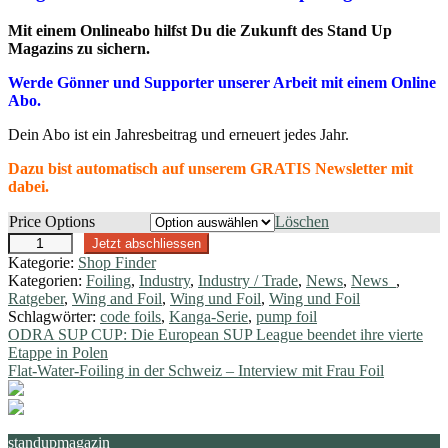
Mit einem Onlineabo hilfst Du die Zukunft des Stand Up
Magazins zu sichern.
Werde Gönner und Supporter unserer Arbeit mit einem Online
Abo.
Dein Abo ist ein Jahresbeitrag und erneuert jedes Jahr.
Dazu bist automatisch auf unserem GRATIS Newsletter mit
dabei.
Price Options
Löschen
O
Jetzt abschliessen
n
Kategorie:
Shop Finder
l
Kategorien:
Foiling
,
Industry
,
Industry / Trade
,
News
,
News_
,
i
Ratgeber
,
Wing and Foil
,
Wing und Foil
,
Wing und Foil
n
Schlagwörter:
code foils
,
Kanga-Serie
,
pump foil
e
Beitragsnavigation
Vorheriger
ODRA SUP CUP: Die European SUP League beendet ihre vierte
A
Beitrag:
Etappe in Polen
b
Nächster
Flat-Water-Foiling in der Schweiz – Interview mit Frau Foil
o
Beitrag:
M
e
n
standupmagazin