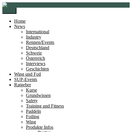
Zur
Zum
Navigation
Inhalt
Menü
springen
springen
Home
News
International
Industry
Rennen/Events
Deutschland
Schweiz
Österreich
Interviews
Geschichten
Wing und Foil
SUP-Events
Ratgeber
Kurse
Grundwissen
Safety
Training und Fitness
Paddeln
Foiling
Wing
Produkte Infos