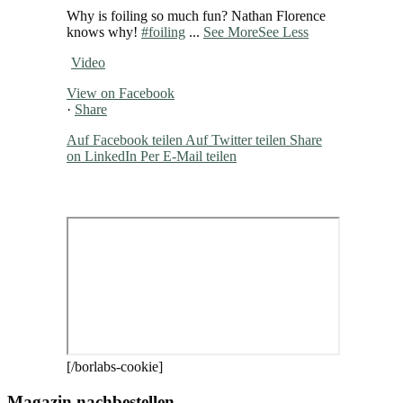
Why is foiling so much fun? Nathan Florence
knows why!
#foiling
...
See More
See Less
Video
View on Facebook
·
Share
Auf Facebook teilen
Auf Twitter teilen
Share
on LinkedIn
Per E-Mail teilen
[/borlabs-cookie]
Magazin nachbestellen