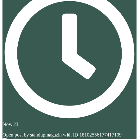
Nov. 23
Open post by standupmagazin with ID 18102556177417109