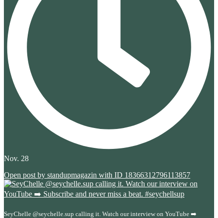
Nov. 28
Open post by standupmagazin with ID 18366312796113857
SeyChelle @seychelle.sup calling it. Watch our interview on YouTube ➡️