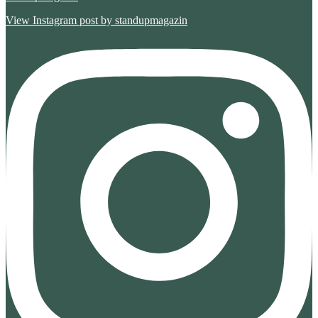
g
e
View Instagram post by standupmagazin