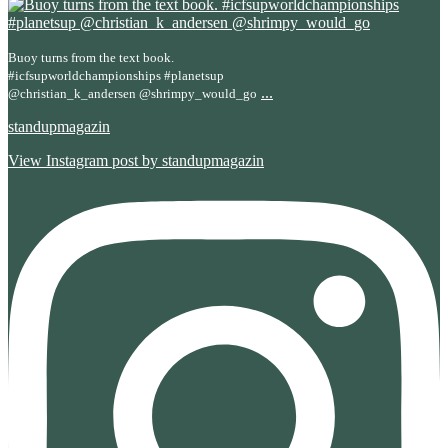
Buoy turns from the text book.
#icfsupworldchampionships #planetsup
...
@christian_k_andersen @shrimpy_would_go
standupmagazin
View Instagram post by standupmagazin