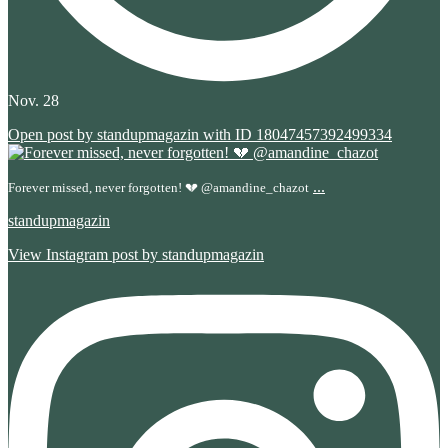
Nov. 28
Open post by standupmagazin with ID 18047457392499334
...
Forever missed, never forgotten! 💔 @amandine_chazot
standupmagazin
View Instagram post by standupmagazin