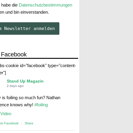
 habe die
Datenschutzbestimmungen
en und bin einverstanden.
 Facebook
abs-cookie id="facebook" type="content-
er"]
Stand Up Magazin
2 days ago
 is foiling so much fun? Nathan
rence knows why!
#foiling
Video
 on Facebook
·
Share