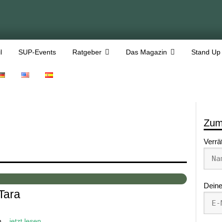
l
SUP-Events
Ratgeber
Das Magazin
Stand Up
Zum
Verrä
Deine
Tara
...
jetzt lesen