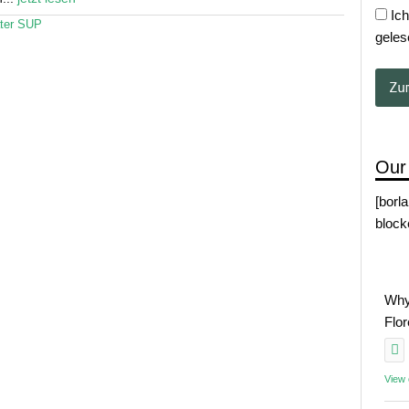
Ich
ter SUP
geles
Our
[borl
block
Why
Flo
View