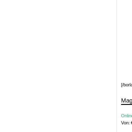
[/bor
Mag
Onlin
Von: