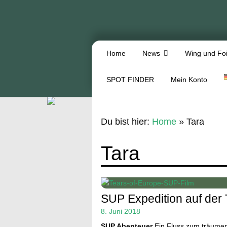
Home
News
Wing und Foi
SPOT FINDER
Mein Konto
Du bist hier:
Home
»
Tara
Tara
SUP Expedition auf der 
8. Juni 2018
SUP Abenteuer
Ein Fluss zum träumen