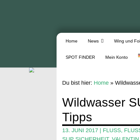
Home
News
Wing und Foi
SPOT FINDER
Mein Konto
Du bist hier:
Home
»
Wildwasse
Wildwasser SU
Tipps
13. JUNI 2017
|
FLUSS
,
FLUS
SUP SICHERHEIT
,
VALENTIN