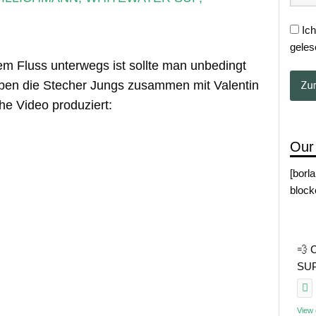
Ich
geles
 Fluss unterwegs ist sollte man unbedingt
aben die Stecher Jungs zusammen mit Valentin
che Video produziert:
Our
[borl
block
💨 
SUP 
View