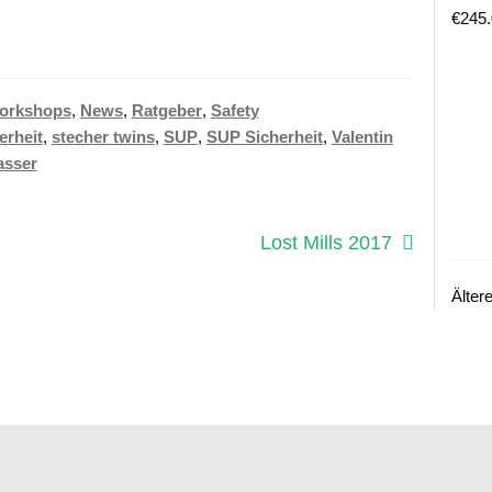
€
245
Workshops
,
News
,
Ratgeber
,
Safety
erheit
,
stecher twins
,
SUP
,
SUP Sicherheit
,
Valentin
asser
Nächster
Lost Mills 2017
Beitrag:
Älter