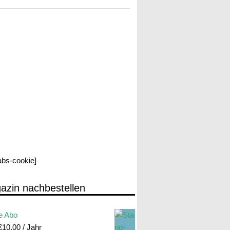
labs-cookie]
azin nachbestellen
e Abo
€
10.00
/ Jahr