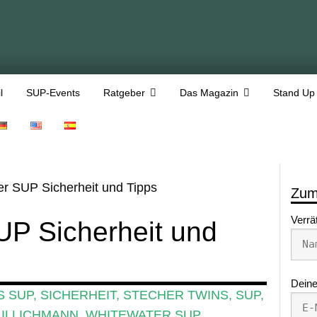
l
SUP-Events
Ratgeber
Das Magazin
Stand Up
r SUP Sicherheit und Tipps
Zum
Verrä
P Sicherheit und
Deine
S SUP
,
SICHERHEIT
,
STECHER TWINS
,
SUP
,
 ILLICHMANN
,
WHITEWATER SUP
,