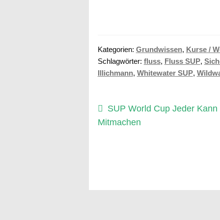
Kategorien:
Grundwissen
,
Kurse / 
Schlagwörter:
fluss
,
Fluss SUP
,
Sich
Illichmann
,
Whitewater SUP
,
Wildw
Beitragsnavigation
Vorheriger
SUP World Cup Jeder Kann
Beitrag:
Mitmachen