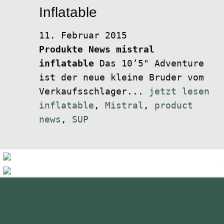
Inflatable
11. Februar 2015
Produkte News
mistral
inflatable
Das 10’5" Adventure
ist der neue kleine Bruder vom
Verkaufsschlager...
jetzt lesen
inflatable
,
Mistral
,
product
news
,
SUP
standupmagazin
standupmagazin
Nov. 28
standupmagazin
Forever missed, never forgotten! 💔
Nov. 28
standupmagazin
SeyChelle @seychelle.sup calling it. Watch
Nov. 24