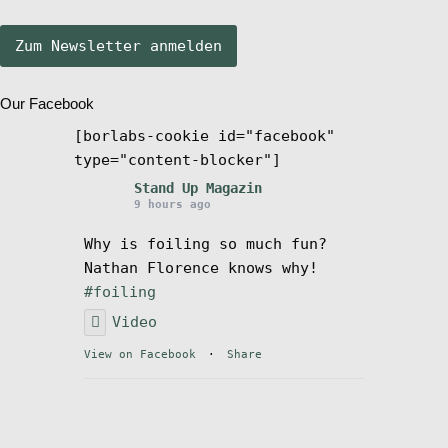
Stand Up Magazin TV
Our Facebook
SPOT FINDER
[borlabs-cookie id="facebook"
type="content-blocker"]
Mein Konto
Stand Up Magazin
9 hours ago
Why is foiling so much fun?
Nathan Florence knows why!
#foiling
Video
View on Facebook
·
Share