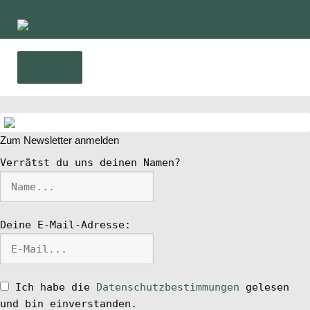
Zur
Zum
Navigation
Inhalt
springen
springen
Menü
Home
Zum Newsletter anmelden
News
Verrätst du uns deinen Namen?
Wing und Foil
Deine E-Mail-Adresse:
SUP-Events
Ratgeber
Ich habe die
Datenschutzbestimmungen
gelesen
und bin einverstanden.
Das Magazin