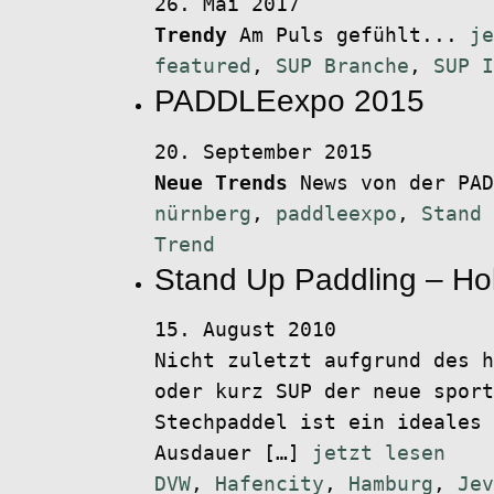
26. Mai 2017
Trendy
Am Puls gefühlt...
je
featured
,
SUP Branche
,
SUP I
PADDLEexpo 2015
20. September 2015
Neue Trends
News von der PA
nürnberg
,
paddleexpo
,
Stand 
Trend
Stand Up Paddling – Ho
15. August 2010
Nicht zuletzt aufgrund des h
oder kurz SUP der neue sport
Stechpaddel ist ein ideales 
Ausdauer […]
jetzt lesen
DVW
,
Hafencity
,
Hamburg
,
Jev