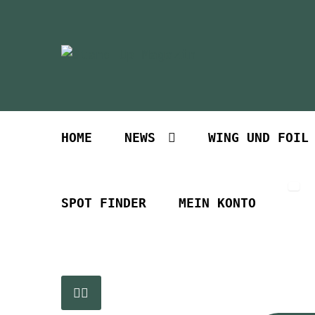
Zur
Zum
Navigation
Inhalt
springen
springen
HOME
NEWS
WING UND FOIL
SPOT FINDER
MEIN KONTO