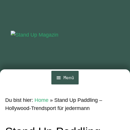
Zur
Zum
Navigation
Inhalt
springen
springen
Menü
Home
Du bist hier:
Home
»
Stand Up Paddling –
News
Hollywood-Trendsport für jedermann
Wing und Foil
SUP-Events