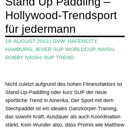
Stand Up Paddling –
Hollywood-Trendsport
Ratgeber
Das Magazin
für jedermann
Stand Up Magazin TV
15. AUGUST 2010
|
DVW
,
HAFENCITY
,
SPOT FINDER
HAMBURG
,
JEVER SUP WORLDCUP
,
NAISH
,
ROBBY NAISH
,
SUP TREND
Mein Konto
Nicht zuletzt aufgrund des hohen Fitnessfaktors ist
Stand-Up-Paddling oder kurz SUP der neue
sportliche Trend in Amerika. Der Sport mit dem
Stechpaddel ist ein ideales Ganzkörper-Training,
das sowohl Kraft, Ausdauer als auch Koordination
stärkt. Kein Wunder also, dass Promis wie Matthew