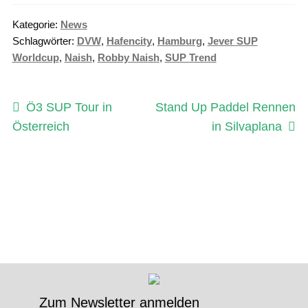
Kategorie:
News
Schlagwörter:
DVW
,
Hafencity
,
Hamburg
,
Jever SUP
Worldcup
,
Naish
,
Robby Naish
,
SUP Trend
Beitragsnavigation
Vorheriger
Nächster
Ö3 SUP Tour in
Stand Up Paddel Rennen
Beitrag:
Beitrag:
Österreich
in Silvaplana
Zum Newsletter anmelden