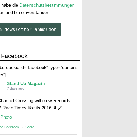
 habe die
Datenschutzbestimmungen
en und bin einverstanden.
 Facebook
abs-cookie id="facebook" type="content-
er"]
Stand Up Magazin
7 days ago
Channel Crossing with new Records.
Race Times like its 2016. ⬇️ 🔗
Photo
 on Facebook
·
Share