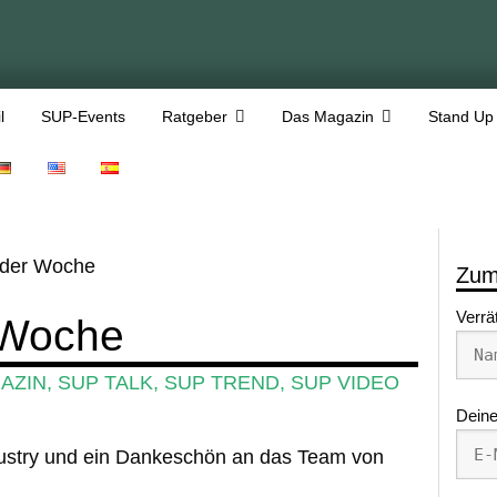
l
SUP-Events
Ratgeber
Das Magazin
Stand Up
 der Woche
Zum
Verrä
 Woche
AZIN
,
SUP TALK
,
SUP TREND
,
SUP VIDEO
Deine
dustry und ein Dankeschön an das Team von