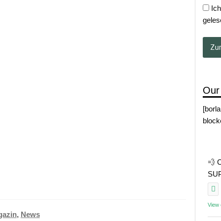
Ich
geles
Our
[borl
block
💨 
SUP 
View
azin
,
News