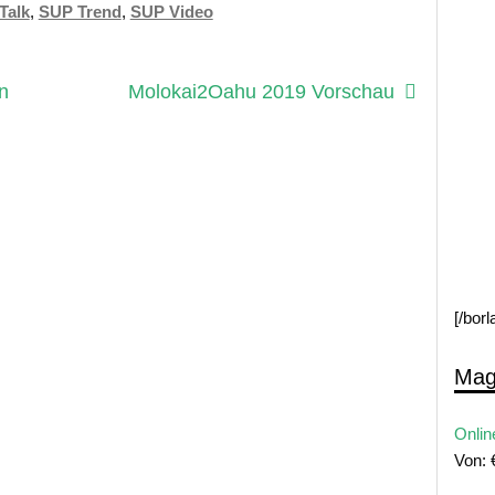
Talk
,
SUP Trend
,
SUP Video
Nächster
n
Molokai2Oahu 2019 Vorschau
Beitrag:
[/bor
Mag
Onlin
Von: