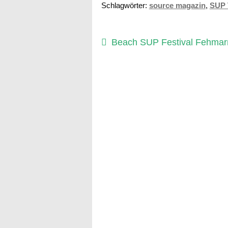
Schlagwörter:
source magazin
,
SUP 
Beitragsnavigation
Vorheriger
Beach SUP Festival Fehmar
Beitrag: