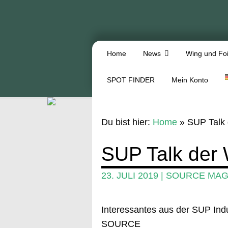
Home
News
Wing und Foi
SPOT FINDER
Mein Konto
Du bist hier:
Home
»
SUP Talk
SUP Talk der
23. JULI 2019
|
SOURCE MAG
Interessantes aus der SUP In
SOURCE