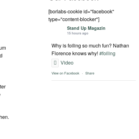
[borlabs-cookie id="facebook"
type="content-blocker"]
Stand Up Magazin
15 hours ago
Why is foiling so much fun? Nathan
zum
Florence knows why!
#foiling
nd
Video
View on Facebook
·
Share
ter
e
hen.