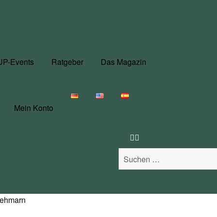
UP-Events
Ratgeber
Das Magazin
Mein Konto
Suchen
nach:
Fehmarn