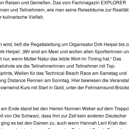
n von Reisen und Genießen. Das vom Fachmagazin EXPLORER
nnen und Teilnehmern, wie man seine Reiseträume zur Realität
 kulinarische Vielfalt.
wird, ließ die Regattaleitung um Organisator Dirk Herpel bis 
irk Herpel: „Wir sind am Meer und wollen allen Sportlerinnen u
 nur, wenn Mutter Natur das letzte Wort im Timing hat.“ Das
lohnte sie die Teilnehmerinnen und Teilnehmer mit Top-
Sprints, Wellen für das Technical Beach Race am Samstag und
ng Distance Rennen am Sonntag. Hier bewiesen die Veranstal
 Downwind-Kurs mit Start in Gold, unter der Fehmarnsund-Brück
er, am Ende stand bei den Herren Normen Weber auf dem Treppc
t von Ole Schwarz, dass ihm zur Zeit kein anderen Deutscher
er ging es bei den Damen zu, auch wenn Hannah Leni Krah den