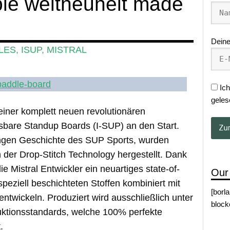
able weltneuheit made
Deine
LES
,
ISUP
,
MISTRAL
Ich
geles
 einer komplett neuen revolutionären
lasbare Standup Boards (I-SUP) an den Start.
ungen Geschichte des SUP Sports, wurden
n der Drop-Stitch Technology hergestellt. Dank
e Mistral Entwickler ein neuartiges state-of-
Our
 speziell beschichteten Stoffen kombiniert mit
[borl
ntwickeln. Produziert wird ausschließlich unter
block
ktionsstandards, welche 100% perfekte
.