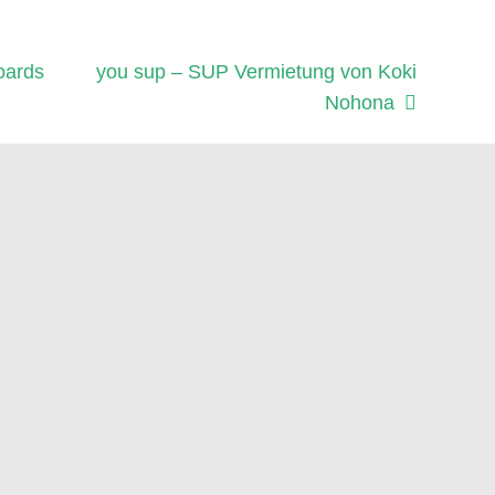
Nächster
oards
you sup – SUP Vermietung von Koki
Beitrag:
Nohona