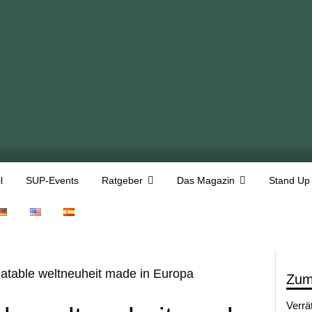
l
SUP-Events
Ratgeber
Das Magazin
Stand Up
flatable weltneuheit made in Europa
Zum
Verrä