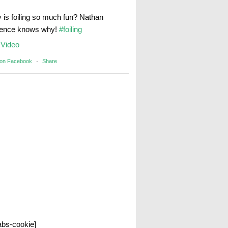
 is foiling so much fun? Nathan
rence knows why!
#foiling
Video
 on Facebook
·
Share
labs-cookie]