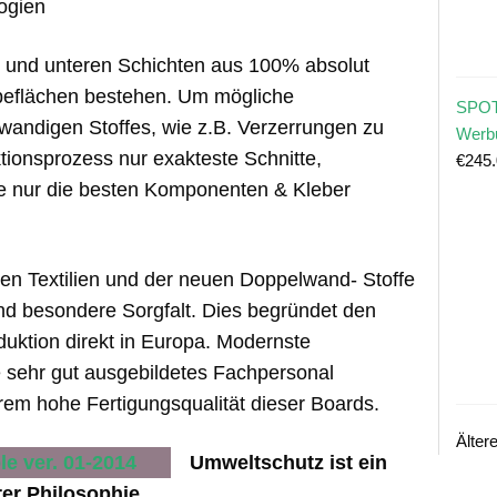
ogien
en und unteren Schichten aus 100% absolut
beflächen bestehen. Um mögliche
SPOT
wandigen Stoffes, wie z.B. Verzerrungen zu
Werb
ionsprozess nur exakteste Schnitte,
€
245
ie nur die besten Komponenten & Kleber
en Textilien und der neuen Doppelwand- Stoffe
nd besondere Sorgfalt. Dies begründet den
duktion direkt in Europa. Modernste
sehr gut ausgebildetes Fachpersonal
rem hohe Fertigungsqualität dieser Boards.
Älter
Umweltschutz ist ein
er Philosophie