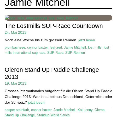
Jamie Mitchell
SUP-Events
Ratgeber
The Lostmills SUP-Race Countdown
Das Magazin
24. Mai 2013
Noch eine Woche bis zum grossen Rennen.
jetzt lesen
Stand Up Magazin TV
brombachsee
,
connor baxter
,
featured
,
Jamie Mitchell
,
lost mills
,
lost
SPOT FINDER
mills international sup race
,
SUP Race
,
SUP Rennen
Mein Konto
Oleron Stand Up Paddle Challenge
2013
19. Mai 2013
Grosses internationales Aufgebot für die Oleron Stand Up Paddle
Challenge 2013. Wer ist dabei aus Deutschland, Österreicht oder
der Schweiz?
jetzt lesen
casper steinfath
,
connor baxter
,
Jamie Mitchell
,
Kai Lenny
,
Oleron
,
Stand Up Challenge
,
Standup World Series