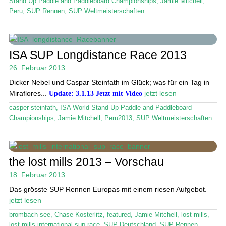
Stand Up Paddle and Paddleboard Championships
,
Jamie Mitchell
,
Peru
,
SUP Rennen
,
SUP Weltmeisterschaften
ISA SUP Longdistance Race 2013
26. Februar 2013
Dicker Nebel und Caspar Steinfath im Glück; was für ein Tag in
Miraflores...
Update: 3.1.13 Jetzt mit Video
jetzt lesen
casper steinfath
,
ISA World Stand Up Paddle and Paddleboard
Championships
,
Jamie Mitchell
,
Peru2013
,
SUP Weltmeisterschaften
the lost mills 2013 – Vorschau
18. Februar 2013
Das grösste SUP Rennen Europas mit einem riesen Aufgebot.
jetzt lesen
brombach see
,
Chase Kosterlitz
,
featured
,
Jamie Mitchell
,
lost mills
,
lost mills international sup race
,
SUP Deutschland
,
SUP Rennen