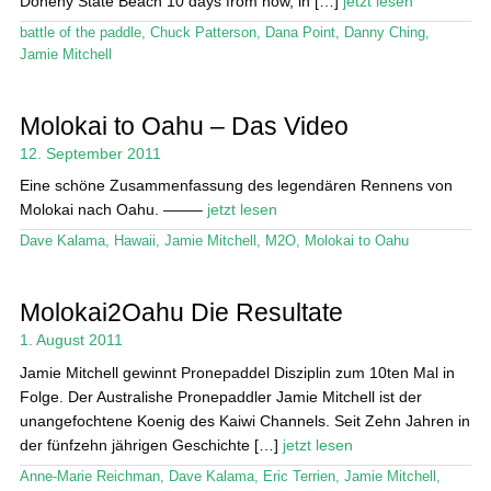
Doheny State Beach 10 days from now, in […]
jetzt lesen
battle of the paddle
,
Chuck Patterson
,
Dana Point
,
Danny Ching
,
Jamie Mitchell
Molokai to Oahu – Das Video
12. September 2011
Eine schöne Zusammenfassung des legendären Rennens von
Molokai nach Oahu. ——–
jetzt lesen
Dave Kalama
,
Hawaii
,
Jamie Mitchell
,
M2O
,
Molokai to Oahu
Molokai2Oahu Die Resultate
1. August 2011
Jamie Mitchell gewinnt Pronepaddel Disziplin zum 10ten Mal in
Folge. Der Australishe Pronepaddler Jamie Mitchell ist der
unangefochtene Koenig des Kaiwi Channels. Seit Zehn Jahren in
der fünfzehn jährigen Geschichte […]
jetzt lesen
Anne-Marie Reichman
,
Dave Kalama
,
Eric Terrien
,
Jamie Mitchell
,