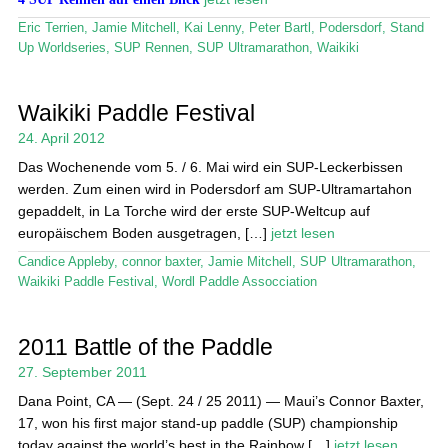
Eric Terrien
,
Jamie Mitchell
,
Kai Lenny
,
Peter Bartl
,
Podersdorf
,
Stand
Up Worldseries
,
SUP Rennen
,
SUP Ultramarathon
,
Waikiki
Waikiki Paddle Festival
24. April 2012
Das Wochenende vom 5. / 6. Mai wird ein SUP-Leckerbissen
werden. Zum einen wird in Podersdorf am SUP-Ultramartahon
gepaddelt, in La Torche wird der erste SUP-Weltcup auf
europäischem Boden ausgetragen, […]
jetzt lesen
Candice Appleby
,
connor baxter
,
Jamie Mitchell
,
SUP Ultramarathon
,
Waikiki Paddle Festival
,
Wordl Paddle Assocciation
2011 Battle of the Paddle
27. September 2011
Dana Point, CA — (Sept. 24 / 25 2011) — Maui’s Connor Baxter,
17, won his first major stand-up paddle (SUP) championship
today against the world’s best in the Rainbow […]
jetzt lesen