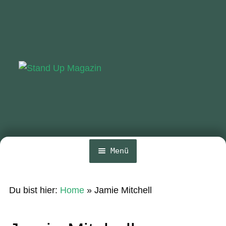
Zur
Zum
Navigation
Inhalt
springen
springen
Menü
Home
Du bist hier:
Home
»
Jamie Mitchell
News
Wing und Foil