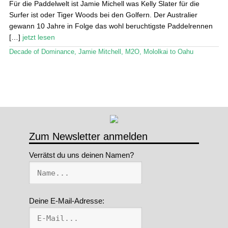
Für die Paddelwelt ist Jamie Michell was Kelly Slater für die
Surfer ist oder Tiger Woods bei den Golfern. Der Australier
Stand Up Magazin TV
gewann 10 Jahre in Folge das wohl beruchtigste Paddelrennen
[…]
jetzt lesen
SPOT FINDER
Decade of Dominance
,
Jamie Mitchell
,
M2O
,
Mololkai to Oahu
Mein Konto
Zum Newsletter anmelden
Verrätst du uns deinen Namen?
Deine E-Mail-Adresse: