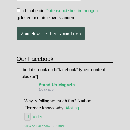
Ich habe die
Datenschutzbestimmungen
gelesen und bin einverstanden.
Our Facebook
[borlabs-cookie id="facebook" type="content-
blocker"]
Stand Up Magazin
1 day ago
Why is foiling so much fun? Nathan
Florence knows why!
#foiling
Video
View on Facebook
·
Share