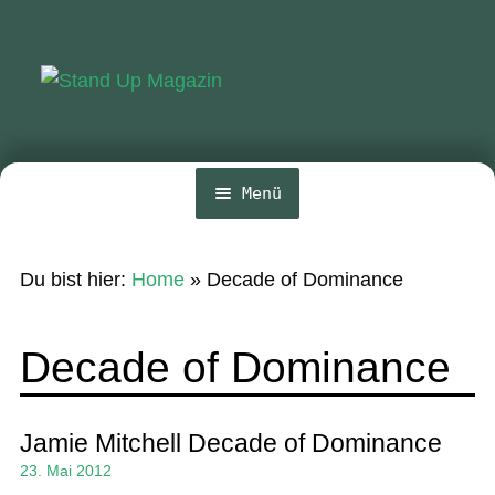
Zur
Zum
Navigation
Inhalt
springen
springen
Menü
Home
Du bist hier:
Home
»
Decade of Dominance
News
Wing und Foil
Decade of Dominance
SUP-Events
Ratgeber
Jamie Mitchell Decade of Dominance
23. Mai 2012
Das Magazin