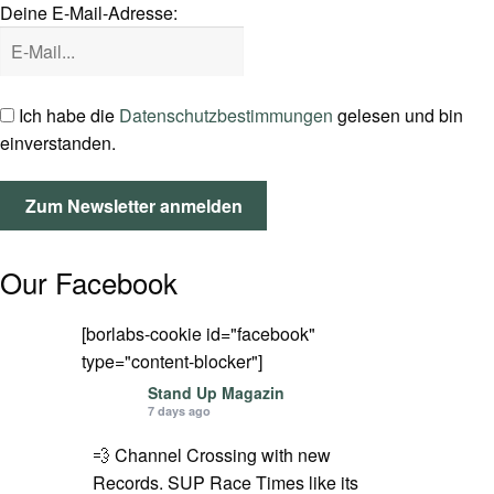
Deine E-Mail-Adresse:
SPOT FINDER
Mein Konto
Ich habe die
Datenschutzbestimmungen
gelesen und bin
einverstanden.
Our Facebook
[borlabs-cookie id="facebook"
type="content-blocker"]
Stand Up Magazin
7 days ago
💨 Channel Crossing with new
Records. SUP Race Times like its