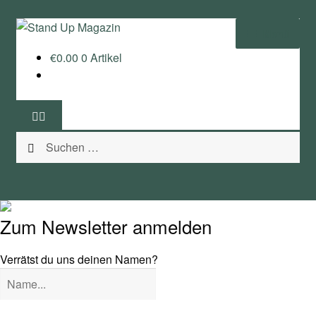
Zur
Zum
Menü
Navigation
Inhalt
€
0.00
0 Artikel
springen
springen
Home
News
Suchen
Wing und Foil
nach:
SUP-Events
Ratgeber
Zum Newsletter anmelden
Das Magazin
Verrätst du uns deinen Namen?
Stand Up Magazin TV