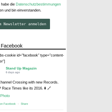
 habe die
Datenschutzbestimmungen
en und bin einverstanden.
 Facebook
abs-cookie id="facebook" type="content-
er"]
Stand Up Magazin
6 days ago
Channel Crossing with new Records.
Race Times like its 2016. ⬇️ 🔗
Photo
 on Facebook
·
Share