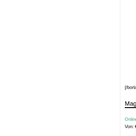
[/bor
Mag
Onlin
Von: