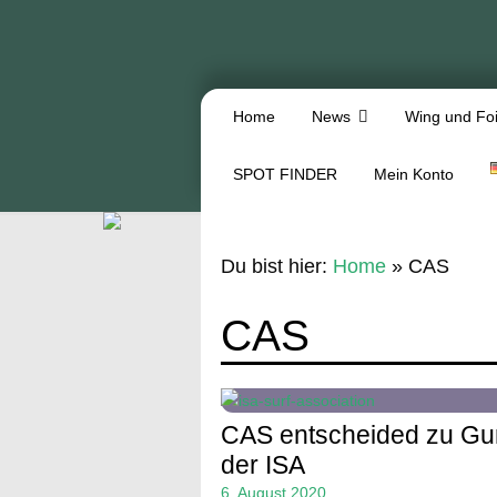
Home
News
Wing und Foi
SPOT FINDER
Mein Konto
Du bist hier:
Home
»
CAS
CAS
CAS entscheided zu Gu
der ISA
6. August 2020