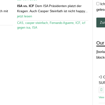
Ich
ISA vs. ICF
Dem ISA Präsidenten platzt der
geles
h mit
Kragen. Auch Casper Steinfath ist nicht happy...
jetzt lesen
CAS
,
casper steinfach
,
Fernando Aguerre
,
ICF
,
icf
gegen isa
,
ISA
Our
[borl
block
💨 
SUP 
View