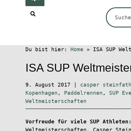
Suchen
nach:
Du bist hier:
Home
»
ISA SUP Wel
ISA SUP Weltmeiste
9. August 2017
|
casper steinfat
Kopenhagen
,
Paddelrennen
,
SUP Ev
Weltmeisterschaften
Vorfreude für viele SUP Athleten
Weltmeisterschaften, Casper Stei