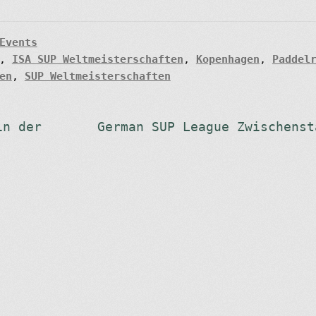
Events
,
ISA SUP Weltmeisterschaften
,
Kopenhagen
,
Paddel
en
,
SUP Weltmeisterschaften
Nächster
in der
German SUP League Zwischenst
Beitrag: