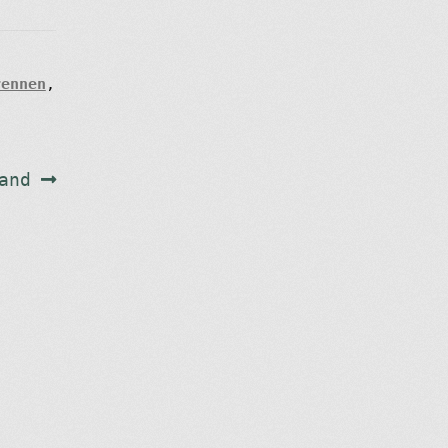
rennen
,
and