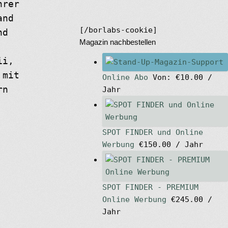
hrer
and
[/borlabs-cookie]
nd
Magazin nachbestellen
ii,
 mit
Online Abo
Von:
€
10.00
/
rn
Jahr
SPOT FINDER und Online
Werbung
€
150.00
/ Jahr
SPOT FINDER - PREMIUM
Online Werbung
€
245.00
/
Jahr