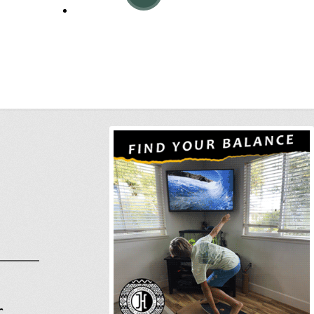
ike
l
r