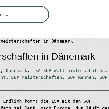
tmeisterschaften in Dänemark
rschaften in Dänemark
h
,
Danemark
,
ISA SUP Weltmeisterschaften
,
ent
,
SUP Meisterschaften
,
SUP Rennen
,
SUP
:
Endlich kommt die ISA mit den SUP
nfath sei Dank, nach Europa. Nun läuft de