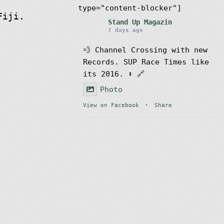
type="content-blocker"]
Fiji.
Stand Up Magazin
7 days ago
💨 Channel Crossing with new
Records. SUP Race Times like
its 2016. ⬇️ 🔗
Photo
View on Facebook
·
Share