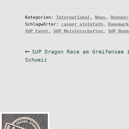
Kategorien:
International
,
News
,
Rennen/
Schlagwörter:
casper steinfath
,
Danemark
SUP Event
,
SUP Meisterschaften
,
SUP Renn
Beitragsnavigation
Vorheriger
SUP Dragon Race am Greifensee 
Beitrag:
Schweiz