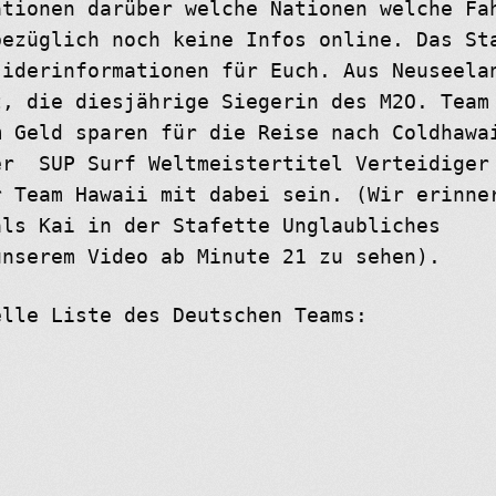
ationen darüber welche Nationen welche Fa
bezüglich noch keine Infos online. Das St
siderinformationen für Euch. Aus Neuseela
t, die diesjährige Siegerin des M2O. Team
m Geld sparen für die Reise nach Coldhawa
er SUP Surf Weltmeistertitel Verteidiger
r Team Hawaii mit dabei sein. (Wir erinne
als Kai in der Stafette Unglaubliches
unserem Video ab Minute 21 zu sehen).
elle Liste des Deutschen Teams: