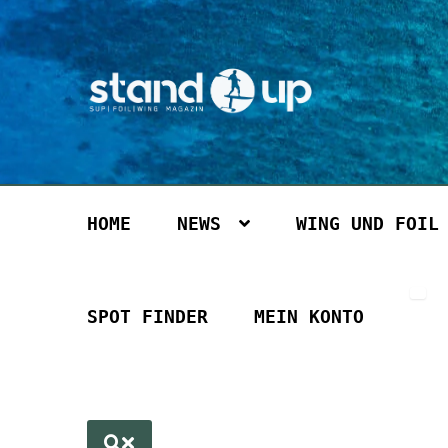
Zur
Zum
Navigation
Inhalt
springen
springen
HOME
NEWS
WING UND FOIL
SPOT FINDER
MEIN KONTO