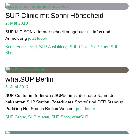
Ratgeber
SUP Clinic mit Sonni Hönscheid
Das Magazin
2. Mai 2019
SUP MIT SONNI Immer schnell ausgebucht... Infos und
Stand Up Magazin TV
Anmeldung
jetzt lesen
SPOT FINDER
Sonni Hoenscheid
,
SUP Ausbildung
,
SUP Clinic
,
SUP Kurs
,
SUP
Shop
Mein Konto
whatSUP Berlin
5. Juni 2017
SUP Center in Berlin whatSUPberin ist der neue Name der
bekannten SUP Station ‚Boardriders Sports‘ und DER Standup
Paddling Hot Spot in Berlins Westen.
jetzt lesen
SUP Center
,
SUP Mieten
,
SUP Shop
,
whatSUP