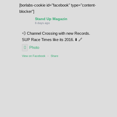
[borlabs-cookie id="facebook" type="content-
blocker"]
Stand Up Magazin
6 days ago
💨 Channel Crossing with new Records.
SUP Race Times like its 2016. ⬇️ 🔗
Photo
View on Facebook
·
Share