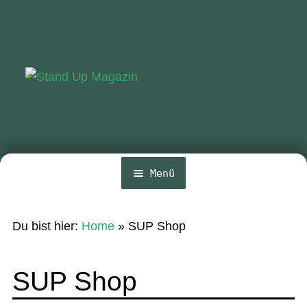
Zur
Zum
Navigation
Inhalt
springen
springen
Menü
Home
Du bist hier:
Home
»
SUP Shop
News
Wing und Foil
SUP Shop
SUP-Events