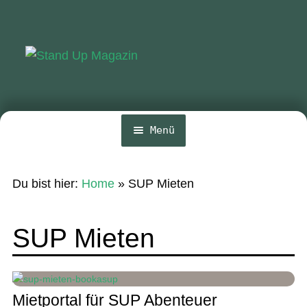
Zur
Zum
Navigation
Inhalt
springen
springen
Menü
Home
Du bist hier:
Home
»
SUP Mieten
News
Wing und Foil
SUP Mieten
SUP-Events
Ratgeber
Mietportal für SUP Abenteuer