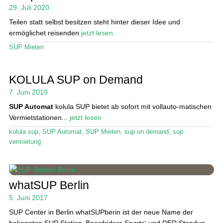
Das Magazin
29. Juli 2020
Teilen statt selbst besitzen steht hinter dieser Idee und
Stand Up Magazin TV
ermöglichet reisenden
jetzt lesen
SPOT FINDER
SUP Mieten
Mein Konto
KOLULA SUP on Demand
7. Juni 2019
SUP Automat
kolula SUP bietet ab sofort mit vollauto-matischen
Vermietstationen...
jetzt lesen
kolula sup
,
SUP Automat
,
SUP Mieten
,
sup on demand
,
sup
vermietung
whatSUP Berlin
5. Juni 2017
SUP Center in Berlin whatSUPberin ist der neue Name der