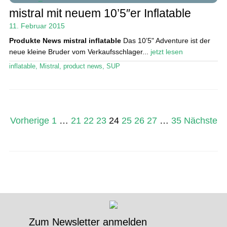
mistral mit neuem 10’5″er Inflatable
11. Februar 2015
Produkte News
mistral inflatable
Das 10’5" Adventure ist der
neue kleine Bruder vom Verkaufsschlager...
jetzt lesen
inflatable
,
Mistral
,
product news
,
SUP
Seitennummerierung
Vorherige
1
…
21
22
23
24
25
26
27
…
35
Nächste
der
Beiträge
Zum Newsletter anmelden