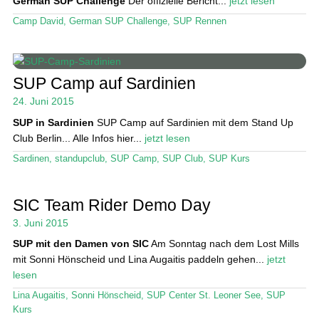
German SUP Challenge
Der offizielle Bericht...
jetzt lesen
Camp David
,
German SUP Challenge
,
SUP Rennen
SUP Camp auf Sardinien
24. Juni 2015
SUP in Sardinien
SUP Camp auf Sardinien mit dem Stand Up
Club Berlin... Alle Infos hier...
jetzt lesen
Sardinen
,
standupclub
,
SUP Camp
,
SUP Club
,
SUP Kurs
SIC Team Rider Demo Day
3. Juni 2015
SUP mit den Damen von SIC
Am Sonntag nach dem Lost Mills
mit Sonni Hönscheid und Lina Augaitis paddeln gehen...
jetzt
lesen
Lina Augaitis
,
Sonni Hönscheid
,
SUP Center St. Leoner See
,
SUP
Kurs