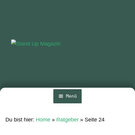
Zur
Zum
Navigation
Inhalt
springen
springen
Menü
Home
Du bist hier:
Home
»
Ratgeber
»
Seite 24
Unte
News
öffn