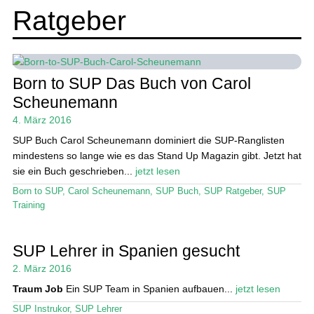
Wing und Foil
Ratgeber
SUP-Events
Unte
Ratgeber
öffn
Born to SUP Das Buch von Carol
Unte
Das Magazin
Scheunemann
öffn
4. März 2016
Stand Up Magazin TV
SUP Buch Carol Scheunemann dominiert die SUP-Ranglisten
SPOT FINDER
mindestens so lange wie es das Stand Up Magazin gibt. Jetzt hat
sie ein Buch geschrieben...
jetzt lesen
Mein Konto
Born to SUP
,
Carol Scheunemann
,
SUP Buch
,
SUP Ratgeber
,
SUP
Training
SUP Lehrer in Spanien gesucht
2. März 2016
Traum Job
Ein SUP Team in Spanien aufbauen...
jetzt lesen
SUP Instrukor
,
SUP Lehrer