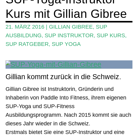
Das Magazin
Kurs mit Gillian Gibree
Stand Up Magazin TV
21. MÄRZ 2016
|
GILLIAN GIBREE
,
SUP
SPOT FINDER
AUSBILDUNG
,
SUP INSTRUKTOR
,
SUP KURS
,
SUP RATGEBER
,
SUP YOGA
Mein Konto
Gillian kommt zurück in die Schweiz.
Gillian Gibree ist Instruktorin, Gründerin und
Inhaberin von Paddle Into Fitness, ihrem eigenen
SUP-Yoga und SUP-Fitness
Ausbildungsprogramm. Nach 2015 kommt sie auch
dieses Jahr wieder in die Schweiz.
Erstmals bietet Sie eine SUP-Instruktor und eine