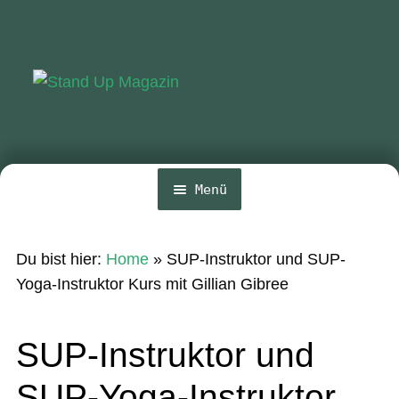
Zur
Zum
Navigation
Inhalt
springen
springen
Menü
Home
Du bist hier:
Home
»
SUP-Instruktor und SUP-
News
Yoga-Instruktor Kurs mit Gillian Gibree
Wing und Foil
SUP-Instruktor und
SUP-Events
SUP-Yoga-Instruktor
Ratgeber