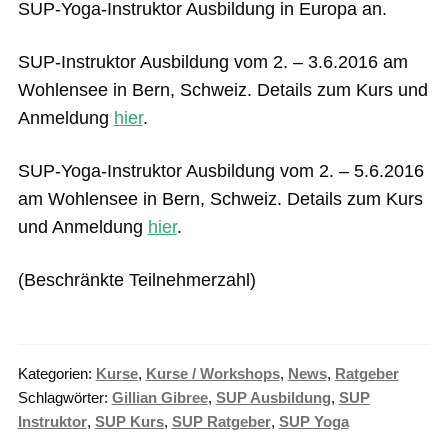
SUP-Yoga-Instruktor Ausbildung in Europa an.
SUP-Instruktor Ausbildung vom 2. – 3.6.2016 am
Wohlensee in Bern, Schweiz. Details zum Kurs und
Anmeldung
hier
.
SUP-Yoga-Instruktor Ausbildung vom 2. – 5.6.2016
am Wohlensee in Bern, Schweiz. Details zum Kurs
und Anmeldung
hier
.
(Beschränkte Teilnehmerzahl)
Kategorien:
Kurse
,
Kurse / Workshops
,
News
,
Ratgeber
Schlagwörter:
Gillian Gibree
,
SUP Ausbildung
,
SUP
Instruktor
,
SUP Kurs
,
SUP Ratgeber
,
SUP Yoga