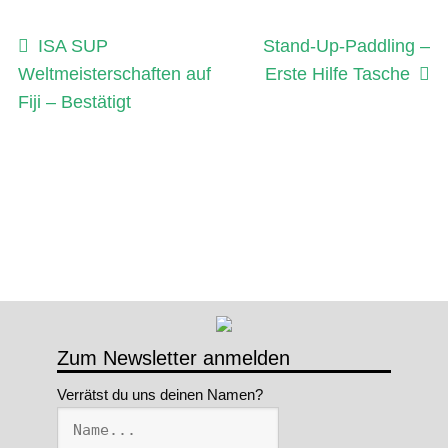
Beitragsnavigation
Vorheriger
Nächster
ISA SUP
Stand-Up-Paddling –
Beitrag:
Beitrag:
Weltmeisterschaften auf
Erste Hilfe Tasche
Fiji – Bestätigt
Zum Newsletter anmelden
Verrätst du uns deinen Namen?