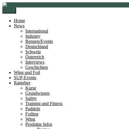
Zur
Zum
Navigation
Inhalt
Menü
springen
springen
Home
News
International
Industry
Rennen/Events
Deutschland
Schweiz
Österreich
Interviews
Geschichten
Wing und Foil
SUP-Events
Ratgeber
Kurse
Grundwissen
Safety
Training und Fitness
Paddeln
Foiling
Wing
Produkte Infos