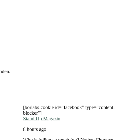
nden.
[borlabs-cookie id="facebook" type="content-
blocker"]
Stand Up Magazin
8 hours ago
Why is foiling so much fun? Nathan Florence