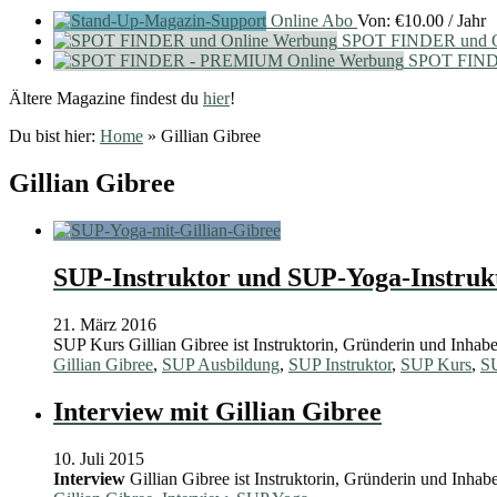
Online Abo
Von:
€
10.00
/ Jahr
SPOT FINDER und O
SPOT FIND
Ältere Magazine findest du
hier
!
Du bist hier:
Home
»
Gillian Gibree
Gillian Gibree
SUP-Instruktor und SUP-Yoga-Instrukt
21. März 2016
SUP Kurs Gillian Gibree ist Instruktorin, Gründerin und Inhabe
Gillian Gibree
,
SUP Ausbildung
,
SUP Instruktor
,
SUP Kurs
,
SU
Interview mit Gillian Gibree
10. Juli 2015
Interview
Gillian Gibree ist Instruktorin, Gründerin und Inha