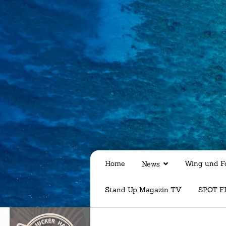
Home
Wing und Fo
News
Stand Up Magazin TV
SPOT F