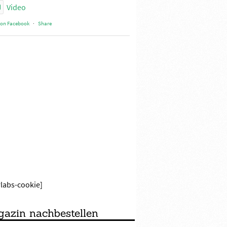
Video
 on Facebook
·
Share
rlabs-cookie]
azin nachbestellen