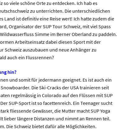
eiz so viele schöne Orte zu entdecken. Ich hab es
eutschschweiz zu unterrichten. Die unterschiedlichen
s Land ist definitiv eine Reise wert! Ich hatte zudem die
ard, Organisator der SUP Tour Schweiz, mit viel Spass
 Wildwasserfluss Simme im Berner Oberland zu paddeln.
enormen Arbeitseinsatz dabei diesen Sport mit der
our Schweiz auszubauen und neue Anhänger zu
 bald auch ein Flussrennen?
ung hin?
rnen und somit für jedermann geeignet. Es ist auch ein
 Snowboarder. Die Ski-Cracks der USA trainieren seit
en regelmässig in Colorado auf den Flüssen mit SUP
Der SUP-Sport ist so facettenreich. Ein Teenager sucht
stark fliessende Gewässer, die Mutter macht SUP Yoga
lt lieber längere Distanzen und nimmt an Rennen teil.
m. Die Schweiz bietet dafür alle Möglichkeiten.