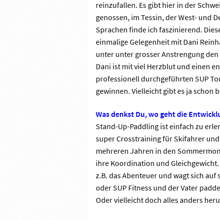
reinzufallen. Es gibt hier in der Schw
genossen, im Tessin, der West- und D
Sprachen finde ich faszinierend. Diese
einmalige Gelegenheit mit Dani Reinh
unter unter grosser Anstrengung den
Dani ist mit viel Herzblut und einen 
professionell durchgeführten SUP T
gewinnen. Vielleicht gibt es ja schon
Was denkst Du, wo geht die Entwickl
Stand-Up-Paddling ist einfach zu erle
super Crosstraining für Skifahrer und
mehreren Jahren in den Sommermonat
ihre Koordination und Gleichgewicht. 
z.B. das Abenteuer und wagt sich auf 
oder SUP Fitness und der Vater padde
Oder vielleicht doch alles anders heru