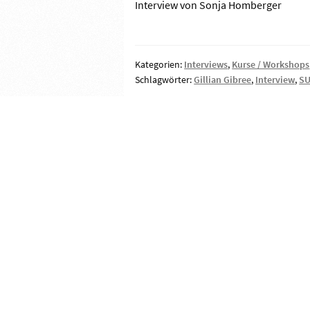
Interview von Sonja Homberger
Kategorien:
Interviews
,
Kurse / Workshops
Schlagwörter:
Gillian Gibree
,
Interview
,
SU
Beitragsnavigat
Vorheriger
SUP Elektropumpe
Beitrag: