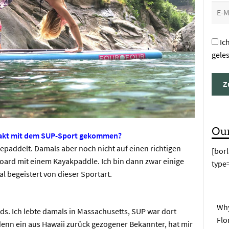
Ic
gele
Ou
ntakt mit dem SUP-Sport gekommen?
 gepaddelt. Damals aber noch nicht auf einen richtigen
[bor
ard mit einem Kayakpaddle. Ich bin dann zwar einige
type
al begeistert von dieser Sportart.
Why
ds. Ich lebte damals in Massachusetts, SUP war dort
Flo
 denn ein aus Hawaii zurück gezogener Bekannter, hat mir