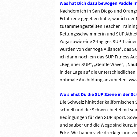
Was hat Dich dazu bewogen Paddle In
Nachdem ich in San Diego und Orange 
Erfahrene gegeben habe, war ich der 
zusammengestellten Teacher Trainin
Rettungsschwimmerin und SUP Athleti
Yoga sowie eine 2-tägiges SUP Traine
wurden von der Yoga Alliance*, das S
ich dann noch ein das SUP Fitness 
„Beginner SUP“, „Gentle Wave“, „Naut
in der Lage auf die unterschiedliche
optimale Ausbildung anzubieten. ww
Wo siehst Du die SUP Szene in der Sc
Die Schweiz hinkt der kalifornischen 
schnell und die Schweiz bietet mit se
Bedingungen für den SUP Sport. Sowei
und sauber und die Wege sind kurz. In
Ecke. Wir haben viele dreckige und 