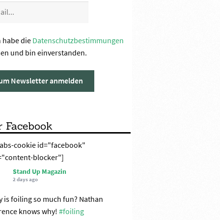
h habe die
Datenschutzbestimmungen
sen und bin einverstanden.
r Facebook
labs-cookie id="facebook"
="content-blocker"]
Stand Up Magazin
2 days ago
 is foiling so much fun? Nathan
rence knows why!
#foiling