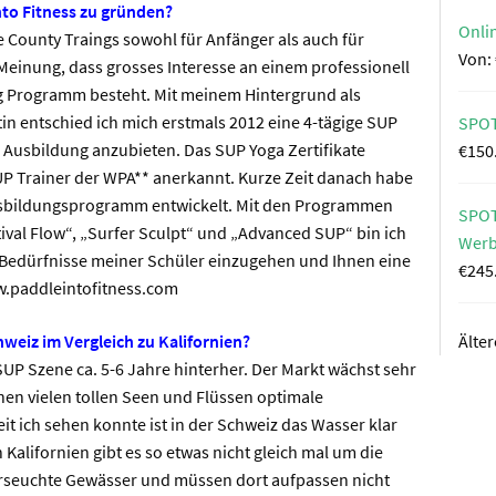
to Fitness zu gründen?
Onli
County Traings sowohl für Anfänger als auch für
Von:
Meinung, dass grosses Interesse an einem professionell
g Programm besteht. Mit meinem Hintergrund als
n entschied ich mich erstmals 2012 eine 4-tägige SUP
SPOT
r Ausbildung anzubieten. Das SUP Yoga Zertifikate
€
150
UP Trainer der WPA** anerkannt. Kurze Zeit danach habe
Ausbildungsprogramm entwickelt. Mit den Programmen
SPOT
ival Flow“, „Surfer Sculpt“ und „Advanced SUP“ bin ich
Wer
n Bedürfnisse meiner Schüler einzugehen und Ihnen eine
€
245
w.paddleintofitness.com
hweiz im Vergleich zu Kalifornien?
Älte
SUP Szene ca. 5-6 Jahre hinterher. Der Markt wächst sehr
inen vielen tollen Seen und Flüssen optimale
t ich sehen konnte ist in der Schweiz das Wasser klar
 Kalifornien gibt es so etwas nicht gleich mal um die
verseuchte Gewässer und müssen dort aufpassen nicht