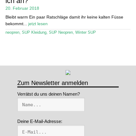
ich an?
20. Februar 2018
Stand Up Magazin TV
Bleibt warm Ein paar Ratschläge damit ihr keine kalten Füsse
SPOT FINDER
bekommt...
jetzt lesen
neopren
,
SUP Kleidung
,
SUP Neopren
,
Winter SUP
Mein Konto
Zum Newsletter anmelden
Verrätst du uns deinen Namen?
Deine E-Mail-Adresse: