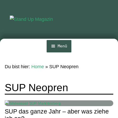
Zur
Zum
Navigation
Inhalt
springen
springen
Menü
Home
Du bist hier:
Home
»
SUP Neopren
News
Wing und Foil
SUP Neopren
SUP-Events
Ratgeber
SUP das ganze Jahr – aber was ziehe
Das Magazin