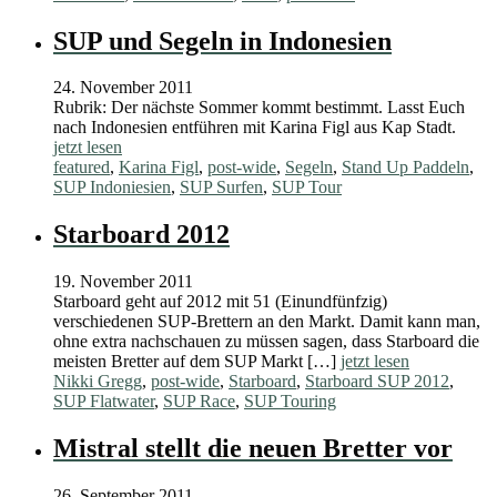
SUP und Segeln in Indonesien
24. November 2011
Rubrik: Der nächste Sommer kommt bestimmt. Lasst Euch
nach Indonesien entführen mit Karina Figl aus Kap Stadt.
jetzt lesen
featured
,
Karina Figl
,
post-wide
,
Segeln
,
Stand Up Paddeln
,
SUP Indoniesien
,
SUP Surfen
,
SUP Tour
Starboard 2012
19. November 2011
Starboard geht auf 2012 mit 51 (Einundfünfzig)
verschiedenen SUP-Brettern an den Markt. Damit kann man,
ohne extra nachschauen zu müssen sagen, dass Starboard die
meisten Bretter auf dem SUP Markt […]
jetzt lesen
Nikki Gregg
,
post-wide
,
Starboard
,
Starboard SUP 2012
,
SUP Flatwater
,
SUP Race
,
SUP Touring
Mistral stellt die neuen Bretter vor
26. September 2011