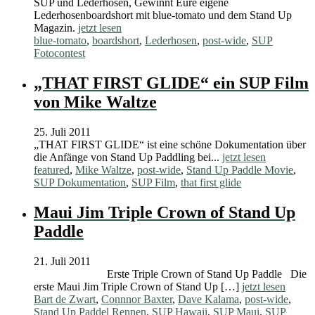
SUP und Lederhosen, Gewinnt Eure eigene
Lederhosenboardshort mit blue-tomato und dem Stand Up
Magazin.
jetzt lesen
blue-tomato
,
boardshort
,
Lederhosen
,
post-wide
,
SUP
Fotocontest
„THAT FIRST GLIDE“ ein SUP Film
von Mike Waltze
25. Juli 2011
„THAT FIRST GLIDE“ ist eine schöne Dokumentation über
die Anfänge von Stand Up Paddling bei...
jetzt lesen
featured
,
Mike Waltze
,
post-wide
,
Stand Up Paddle Movie
,
SUP Dokumentation
,
SUP Film
,
that first glide
Maui Jim Triple Crown of Stand Up
Paddle
21. Juli 2011
Erste Triple Crown of Stand Up Paddle Die
erste Maui Jim Triple Crown of Stand Up […]
jetzt lesen
Bart de Zwart
,
Connnor Baxter
,
Dave Kalama
,
post-wide
,
Stand Up Paddel Rennen
,
SUP Hawaii
,
SUP Maui
,
SUP