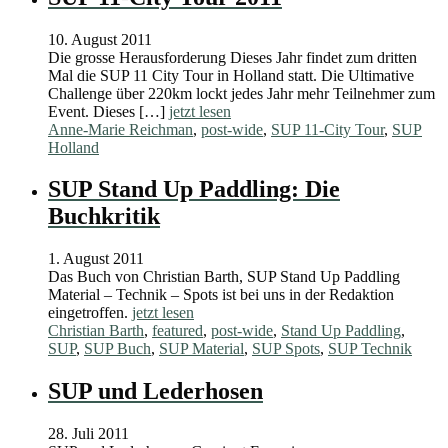
10. August 2011
Die grosse Herausforderung Dieses Jahr findet zum dritten
Mal die SUP 11 City Tour in Holland statt. Die Ultimative
Challenge über 220km lockt jedes Jahr mehr Teilnehmer zum
Event. Dieses […]
jetzt lesen
Anne-Marie Reichman
,
post-wide
,
SUP 11-City Tour
,
SUP
Holland
SUP Stand Up Paddling: Die
Buchkritik
1. August 2011
Das Buch von Christian Barth, SUP Stand Up Paddling
Material – Technik – Spots ist bei uns in der Redaktion
eingetroffen.
jetzt lesen
Christian Barth
,
featured
,
post-wide
,
Stand Up Paddling
,
SUP
,
SUP Buch
,
SUP Material
,
SUP Spots
,
SUP Technik
SUP und Lederhosen
28. Juli 2011