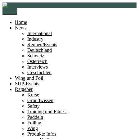
Zur
Zum
Navigation
Inhalt
Menü
springen
springen
Home
News
International
Industry
Rennen/Events
Deutschland
Schweiz
Österreich
Interviews
Geschichten
Wing und Foil
SUP-Events
Ratgeber
Kurse
Grundwissen
Safety
Training und Fitness
Paddeln
Foiling
Wing
Produkte Infos