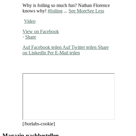
Why is foiling so much fun? Nathan Florence
knows why!
#foiling
...
See More
See Less
Video
View on Facebook
·
Share
Auf Facebook teilen
Auf Twitter teilen
Share
on LinkedIn
Per E-Mail teilen
[/borlabs-cookie]
Magazin nachbestellen