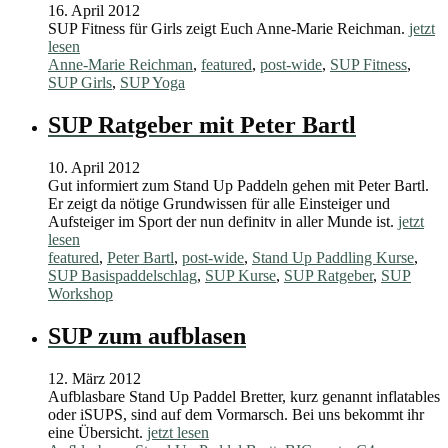
16. April 2012
SUP Fitness für Girls zeigt Euch Anne-Marie Reichman.
jetzt
lesen
Anne-Marie Reichman
,
featured
,
post-wide
,
SUP Fitness
,
SUP Girls
,
SUP Yoga
SUP Ratgeber mit Peter Bartl
10. April 2012
Gut informiert zum Stand Up Paddeln gehen mit Peter Bartl.
Er zeigt da nötige Grundwissen für alle Einsteiger und
Aufsteiger im Sport der nun definitv in aller Munde ist.
jetzt
lesen
featured
,
Peter Bartl
,
post-wide
,
Stand Up Paddling Kurse
,
SUP Basispaddelschlag
,
SUP Kurse
,
SUP Ratgeber
,
SUP
Workshop
SUP zum aufblasen
12. März 2012
Aufblasbare Stand Up Paddel Bretter, kurz genannt inflatables
oder iSUPS, sind auf dem Vormarsch. Bei uns bekommt ihr
eine Übersicht.
jetzt lesen