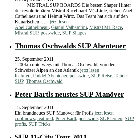
MISTRAL SUP BOARDS Die besten Shaper Hinter
der revolutionären Mistral Raceboard M1-Linie, stehen Abel
Cathelineau und Helmut Wirtz. Das Team hat sich auf den
Kanarischen […]
jetzt lesen
Abel Cathelineau
,
Gianni Valbamrini
,
Mistral M1 Race
,
Mistral SUP
,
post-wide
,
SUP Shapes
Thomas Oschwalds SUP Abenteuer
25. September 2011
1200km unterwegs mit Thomas Oschwald, von den
Schweizer Alpen an den Atlantik
jetzt lesen
featured
,
Paddel Abenteuer
,
post-wide
,
SUP Reise
,
Tahoe
SUP
,
Thomas Oschwald
Peter Bartls neustes SUP Manöver
15. September 2011
Ein brandneues SUP Manöver für Profis
jetzt lesen
cool-news
,
featured
,
Peter Bartl
,
post-wide
,
SUP lernen
,
SUP
profis
,
SUP Tricks
SUP 11-City Tour 2011