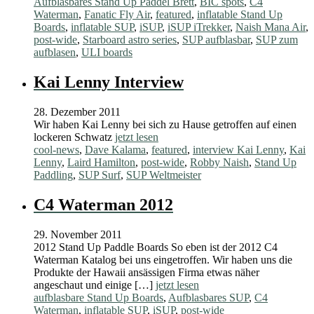
Aufblasbares Stand Up Paddel Brett
,
BIC spots
,
C4
Waterman
,
Fanatic Fly Air
,
featured
,
inflatable Stand Up
Boards
,
inflatable SUP
,
iSUP
,
iSUP iTrekker
,
Naish Mana Air
,
post-wide
,
Starboard astro series
,
SUP aufblasbar
,
SUP zum
aufblasen
,
ULI boards
Kai Lenny Interview
28. Dezember 2011
Wir haben Kai Lenny bei sich zu Hause getroffen auf einen
lockeren Schwatz
jetzt lesen
cool-news
,
Dave Kalama
,
featured
,
interview Kai Lenny
,
Kai
Lenny
,
Laird Hamilton
,
post-wide
,
Robby Naish
,
Stand Up
Paddling
,
SUP Surf
,
SUP Weltmeister
C4 Waterman 2012
29. November 2011
2012 Stand Up Paddle Boards So eben ist der 2012 C4
Waterman Katalog bei uns eingetroffen. Wir haben uns die
Produkte der Hawaii ansässigen Firma etwas näher
angeschaut und einige […]
jetzt lesen
aufblasbare Stand Up Boards
,
Aufblasbares SUP
,
C4
Waterman
,
inflatable SUP
,
iSUP
,
post-wide