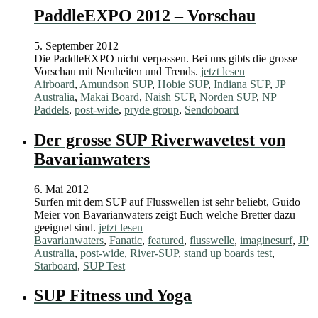
PaddleEXPO 2012 – Vorschau
5. September 2012
Die PaddleEXPO nicht verpassen. Bei uns gibts die grosse
Vorschau mit Neuheiten und Trends.
jetzt lesen
Airboard
,
Amundson SUP
,
Hobie SUP
,
Indiana SUP
,
JP
Australia
,
Makai Board
,
Naish SUP
,
Norden SUP
,
NP
Paddels
,
post-wide
,
pryde group
,
Sendoboard
Der grosse SUP Riverwavetest von
Bavarianwaters
6. Mai 2012
Surfen mit dem SUP auf Flusswellen ist sehr beliebt, Guido
Meier von Bavarianwaters zeigt Euch welche Bretter dazu
geeignet sind.
jetzt lesen
Bavarianwaters
,
Fanatic
,
featured
,
flusswelle
,
imaginesurf
,
JP
Australia
,
post-wide
,
River-SUP
,
stand up boards test
,
Starboard
,
SUP Test
SUP Fitness und Yoga