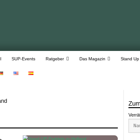
l
SUP-Events
Ratgeber
Das Magazin
Stand Up
and
Zum
Verrä