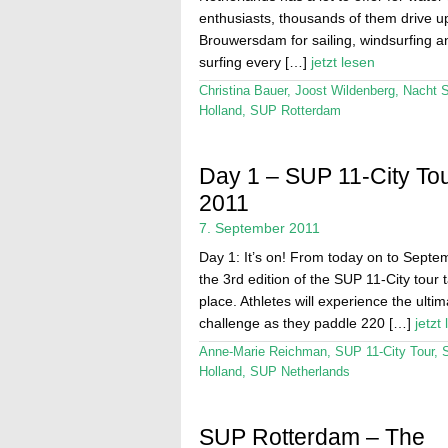
enthusiasts, thousands of them drive u
Brouwersdam for sailing, windsurfing an
surfing every […]
jetzt lesen
Christina Bauer
,
Joost Wildenberg
,
Nacht 
Holland
,
SUP Rotterdam
Day 1 – SUP 11-City To
2011
7. September 2011
Day 1: It’s on! From today on to Septe
the 3rd edition of the SUP 11-City tour 
place. Athletes will experience the ultim
challenge as they paddle 220 […]
jetzt
Anne-Marie Reichman
,
SUP 11-City Tour
,
Holland
,
SUP Netherlands
SUP Rotterdam – The