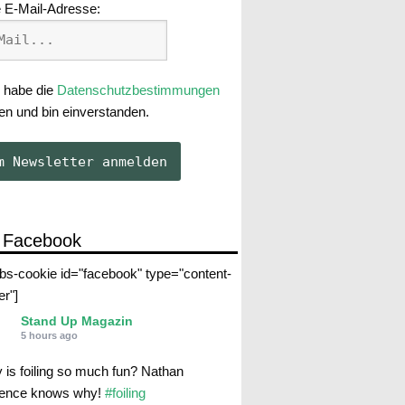
 E-Mail-Adresse:
 habe die
Datenschutzbestimmungen
en und bin einverstanden.
 Facebook
abs-cookie id="facebook" type="content-
er"]
Stand Up Magazin
5 hours ago
 is foiling so much fun? Nathan
rence knows why!
#foiling