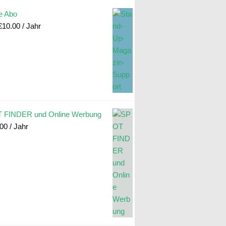
e Abo
€
10.00
/ Jahr
 FINDER und Online Werbung
.00
/ Jahr