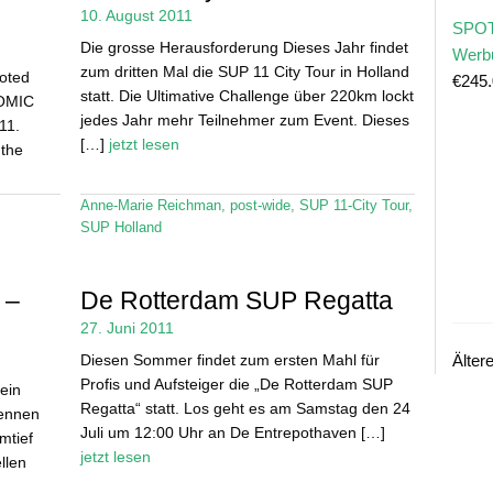
10. August 2011
SPOT
Die grosse Herausforderung Dieses Jahr findet
Werb
zum dritten Mal die SUP 11 City Tour in Holland
voted
€
245
statt. Die Ultimative Challenge über 220km lockt
TOMIC
jedes Jahr mehr Teilnehmer zum Event. Dieses
11.
[…]
jetzt lesen
 the
Anne-Marie Reichman
,
post-wide
,
SUP 11-City Tour
,
SUP Holland
 –
De Rotterdam SUP Regatta
27. Juni 2011
Diesen Sommer findet zum ersten Mahl für
Älter
Profis und Aufsteiger die „De Rotterdam SUP
ein
Regatta“ statt. Los geht es am Samstag den 24
Rennen
Juli um 12:00 Uhr an De Entrepothaven […]
mtief
jetzt lesen
llen