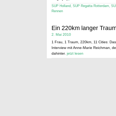
SUP Holland
,
SUP Regatta Rotterdam
,
SU
Rennen
Ein 220km langer Trau
2. Mai 2010
1 Frau, 1 Traum, 220km, 11 Cities: Das
Interview mit Anne-Marie Reichman, de
dahinter.
jetzt lesen
11 City Tour
,
featured
,
SUP Holland