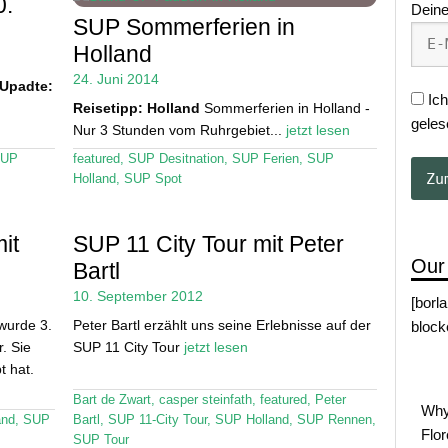
0.
Deine
SUP Sommerferien in
Holland
24. Juni 2014
Upadte:
Ich
Reisetipp: Holland
Sommerferien in Holland -
geles
Nur 3 Stunden vom Ruhrgebiet...
jetzt lesen
UP
featured
,
SUP Desitnation
,
SUP Ferien
,
SUP
Holland
,
SUP Spot
it
SUP 11 City Tour mit Peter
Our
Bartl
10. September 2012
[borl
wurde 3.
Peter Bartl erzählt uns seine Erlebnisse auf der
block
. Sie
SUP 11 City Tour
jetzt lesen
t hat.
Bart de Zwart
,
casper steinfath
,
featured
,
Peter
Why
and
,
SUP
Bartl
,
SUP 11-City Tour
,
SUP Holland
,
SUP Rennen
,
Flo
SUP Tour