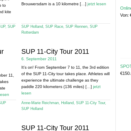
Brouwersdam is a 10 kilometre […]
jetzt lesen
p to
Onlin
d kite
Von:
SUP
,
SUP
SUP Holland
,
SUP Race
,
SUP Rennen
,
SUP
Rotterdam
ur
SUP 11-City Tour 2011
6. September 2011
SPOT
It’s on! From September 7 to 11, the 3rd edition
€
150
of the SUP 11-City tour takes place. Athletes will
mber 11,
experience the ultimate challenge as they
takes
paddle 220 kilometers (136 miles) […]
jetzt
ate
lesen
 lesen
SUP
Anne-Marie Reichman
,
Holland
,
SUP 11-City Tour
,
SUP Holland
SUP 11-City Tour 2011