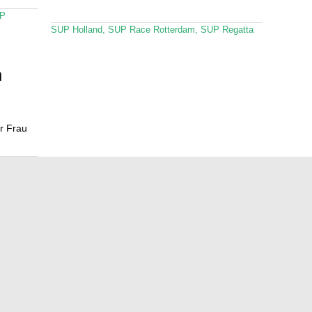
P
SUP Holland
,
SUP Race Rotterdam
,
SUP Regatta
m
r Frau