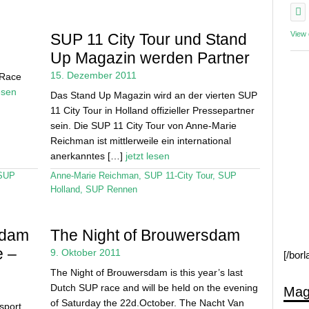
View
SUP 11 City Tour und Stand
Up Magazin werden Partner
15. Dezember 2011
-Race
lesen
Das Stand Up Magazin wird an der vierten SUP
11 City Tour in Holland offizieller Pressepartner
sein. Die SUP 11 City Tour von Anne-Marie
Reichman ist mittlerweile ein international
anerkanntes […]
jetzt lesen
SUP
Anne-Marie Reichman
,
SUP 11-City Tour
,
SUP
Holland
,
SUP Rennen
sdam
The Night of Brouwersdam
e –
9. Oktober 2011
[/bor
The Night of Brouwersdam is this year’s last
Dutch SUP race and will be held on the evening
Mag
of Saturday the 22d.October. The Nacht Van
 sport