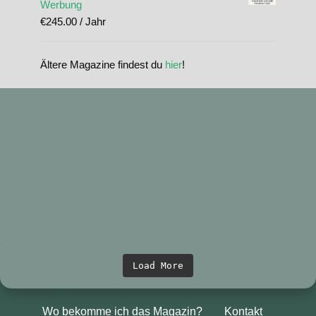
Werbung
€
245.00
/ Jahr
Ältere Magazine findest du
hier
!
standupmagazin
standupmagazin
Nov. 28
standupmagazin
Nov. 28
standupmagazin
Nov. 24
standupmagazin
Nov. 23
standupmagazin
Nov. 23
standupmagazin
Nov. 23
standupmagazin
Nov. 22
standupmagazin
Nov. 22
standupmagazin
Nov. 18
standupmagazin
Nov. 4
standupmagazin
Nov. 3
standupmagazin
Nov. 1
standupmagazin
Okt. 23
standupmagazin
Okt. 6
standupmagazin
Okt. 6
standupmagazin
Okt. 5
standupmagazin
Sep. 23
standupmagazin
Sep. 21
standupmagazin
Sep. 18
Sep. 16
Load More
Forever missed, never forgotten! 💔 @amandine_chazot
SeyChelle @seychelle.sup calling it. Watch our interview on YouTube
Wo bekomme ich das Magazin?
Kontakt
That was a race to remember! #icfsupworldchampionships #planetsup