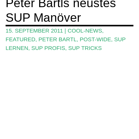
Peter Bartls neustes
SUP-Events
SUP Manöver
Ratgeber
Das Magazin
15. SEPTEMBER 2011
|
COOL-NEWS
,
FEATURED
,
PETER BARTL
,
POST-WIDE
,
SUP
Stand Up Magazin TV
LERNEN
,
SUP PROFIS
,
SUP TRICKS
SPOT FINDER
Mein Konto