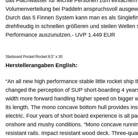
das Flachwasser für leichte Personen zum einfachem C
Volumenverteilung bei Paddeln anspruchsvoll ausgewoge
Durch das 5 Finnen System kann man es als Singlefin,
drehfreudig in schnellen größeren und steilen Wellen 
Performance auszunutzen.- UVP 1.449 EUR
Starboard Pocket Rocket 8,5“ x 30
Herstellerangaben English:
“An all new high performance stable little rocket ship t
changed the perception of SUP short-boarding 4 years
width more forward handling higher speed on bigger wa
its length. The mono concave bottom hull provides ins
electric. Four years of short board experience is all pa
onshore and mushy conditions. “Mono concave running 
resistant rails. Impact resistant wood deck. Three-q