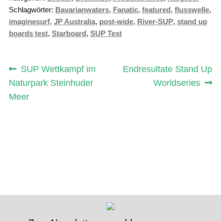
Schlagwörter:
Bavarianwaters
,
Fanatic
,
featured
,
flusswelle
,
imaginesurf
,
JP Australia
,
post-wide
,
River-SUP
,
stand up
boards test
,
Starboard
,
SUP Test
Beitragsnavigation
Vorheriger
Nächster
SUP Wettkampf im
Endresultate Stand Up
Beitrag:
Beitrag:
Naturpark Steinhuder
Worldseries
Meer