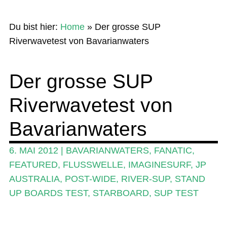
Home
Du bist hier:
Home
»
Der grosse SUP
News
Riverwavetest von Bavarianwaters
Wing und Foil
Der grosse SUP
SUP-Events
Riverwavetest von
Ratgeber
Das Magazin
Bavarianwaters
Stand Up Magazin TV
6. MAI 2012
|
BAVARIANWATERS
,
FANATIC
,
SPOT FINDER
FEATURED
,
FLUSSWELLE
,
IMAGINESURF
,
JP
AUSTRALIA
,
POST-WIDE
,
RIVER-SUP
,
STAND
Mein Konto
UP BOARDS TEST
,
STARBOARD
,
SUP TEST