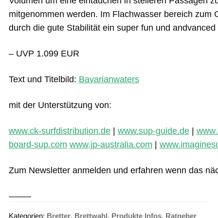
Volumen um eine eintauchen in steileren Passagen zu
mitgenommen werden. Im Flachwasser bereich zum Cr
durch die gute Stabilität ein super fun und andvanced 
– UVP 1.099 EUR
Text und Titelbild:
Bavarianwaters
mit der Unterstützung von:
www.ck-surfdistribution.de
|
www.sup-guide.de
|
www.
board-sup.com
www.jp-australia.com
|
www.imaginesu
Zum Newsletter anmelden und erfahren wenn das nä
——–
Kategorien:
Bretter
,
Brettwahl
,
Produkte Infos
,
Ratgeber