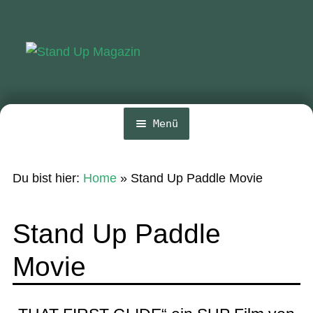
Zur
Zum
Navigation
Inhalt
springen
springen
Menü
Home
Du bist hier:
Home
»
Stand Up Paddle Movie
News
Wing und Foil
Stand Up Paddle
SUP-Events
Movie
Ratgeber
Das Magazin