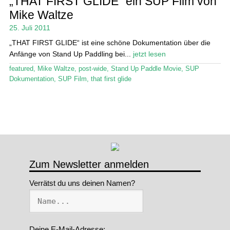
„THAT FIRST GLIDE“ ein SUP Film von
Mike Waltze
Stand Up Magazin TV
25. Juli 2011
SPOT FINDER
„THAT FIRST GLIDE“ ist eine schöne Dokumentation über die
Anfänge von Stand Up Paddling bei...
jetzt lesen
Mein Konto
featured
,
Mike Waltze
,
post-wide
,
Stand Up Paddle Movie
,
SUP
Dokumentation
,
SUP Film
,
that first glide
Zum Newsletter anmelden
Verrätst du uns deinen Namen?
Deine E-Mail-Adresse: