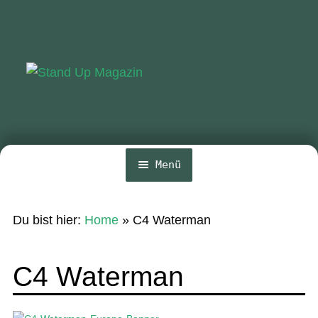
Zur
Zum
Navigation
Inhalt
springen
springen
Menü
Home
Du bist hier:
Home
»
C4 Waterman
News
Wing und Foil
C4 Waterman
SUP-Events