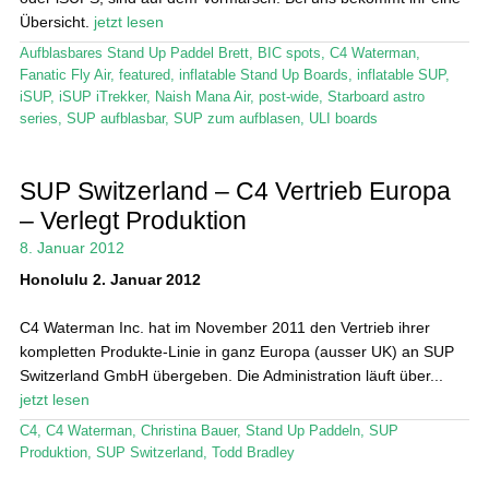
Übersicht.
jetzt lesen
Aufblasbares Stand Up Paddel Brett
,
BIC spots
,
C4 Waterman
,
Fanatic Fly Air
,
featured
,
inflatable Stand Up Boards
,
inflatable SUP
,
iSUP
,
iSUP iTrekker
,
Naish Mana Air
,
post-wide
,
Starboard astro
series
,
SUP aufblasbar
,
SUP zum aufblasen
,
ULI boards
SUP Switzerland – C4 Vertrieb Europa
– Verlegt Produktion
8. Januar 2012
Honolulu 2. Januar 2012
C4 Waterman Inc. hat im November 2011 den Vertrieb ihrer
kompletten Produkte-Linie in ganz Europa (ausser UK) an SUP
Switzerland GmbH übergeben. Die Administration läuft über...
jetzt lesen
C4
,
C4 Waterman
,
Christina Bauer
,
Stand Up Paddeln
,
SUP
Produktion
,
SUP Switzerland
,
Todd Bradley