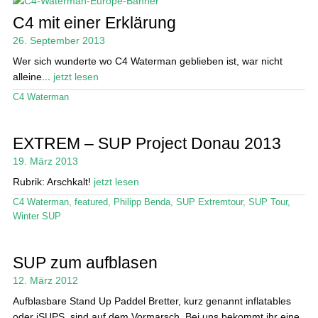
Ratgeber
C4 mit einer Erklärung
Das Magazin
26. September 2013
Wer sich wunderte wo C4 Waterman geblieben ist, war nicht
Stand Up Magazin TV
alleine...
jetzt lesen
SPOT FINDER
C4 Waterman
Mein Konto
EXTREM – SUP Project Donau 2013
19. März 2013
Rubrik: Arschkalt!
jetzt lesen
C4 Waterman
,
featured
,
Philipp Benda
,
SUP Extremtour
,
SUP Tour
,
Winter SUP
SUP zum aufblasen
12. März 2012
Aufblasbare Stand Up Paddel Bretter, kurz genannt inflatables
oder iSUPS, sind auf dem Vormarsch. Bei uns bekommt ihr eine