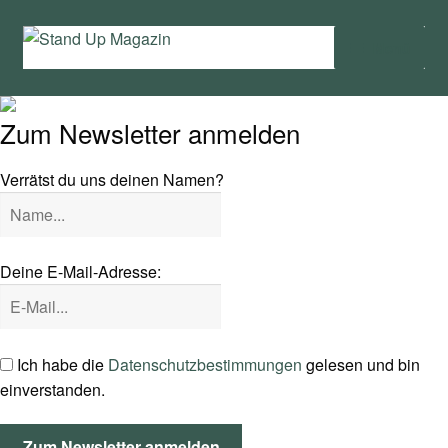
Zur
Zum
Menü
Navigation
Inhalt
springen
springen
Home
Zum Newsletter anmelden
News
Verrätst du uns deinen Namen?
Wing und Foil
SUP-Events
Deine E-Mail-Adresse:
Ratgeber
Das Magazin
Ich habe die
Datenschutzbestimmungen
gelesen und bin
einverstanden.
Stand Up Magazin TV