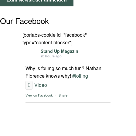
SPOT FINDER
Our Facebook
Mein Konto
[borlabs-cookie id="facebook"
type="content-blocker"]
Stand Up Magazin
20 hours ago
Why is foiling so much fun? Nathan
Florence knows why!
#foiling
Video
View on Facebook
·
Share