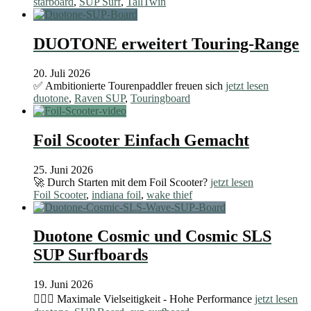
starboard
,
SUP Surf
,
TallTwin
DUOTONE erweitert Touring-Range
20. Juli 2026
✅ Ambitionierte Tourenpaddler freuen sich
jetzt lesen
duotone
,
Raven SUP
,
Touringboard
Foil Scooter Einfach Gemacht
25. Juni 2026
🚀 Durch Starten mit dem Foil Scooter?
jetzt lesen
Foil Scooter
,
indiana foil
,
wake thief
Duotone Cosmic und Cosmic SLS
SUP Surfboards
19. Juni 2026
🏄🏼‍♂️ Maximale Vielseitigkeit - Hohe Performance
jetzt lesen