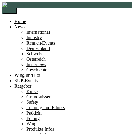
Zur
Zum
Navigation
Inhalt
Menü
springen
springen
Home
News
International
Industry
Rennen/Events
Deutschland
Schweiz
Österreich
Interviews
Geschichten
Wing und Foil
SUP-Events
Ratgeber
Kurse
Grundwissen
Safety
Training und Fitness
Paddeln
Foiling
Wing
Produkte Infos