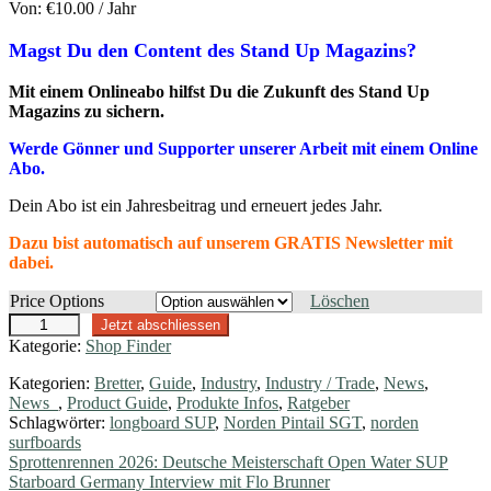
Von:
€
10.00
/ Jahr
Magst Du den Content des Stand Up Magazins?
Mit einem Onlineabo hilfst Du die Zukunft des Stand Up
Magazins zu sichern.
Werde Gönner und Supporter unserer Arbeit mit einem Online
Abo.
Dein Abo ist ein Jahresbeitrag und erneuert jedes Jahr.
Dazu bist automatisch auf unserem GRATIS Newsletter mit
dabei.
Price Options
Löschen
O
Jetzt abschliessen
n
Kategorie:
Shop Finder
l
i
Kategorien:
Bretter
,
Guide
,
Industry
,
Industry / Trade
,
News
,
n
News_
,
Product Guide
,
Produkte Infos
,
Ratgeber
e
Schlagwörter:
longboard SUP
,
Norden Pintail SGT
,
norden
A
surfboards
b
Beitragsnavigation
Vorheriger
Sprottenrennen 2026: Deutsche Meisterschaft Open Water SUP
o
Beitrag:
Nächster
Starboard Germany Interview mit Flo Brunner