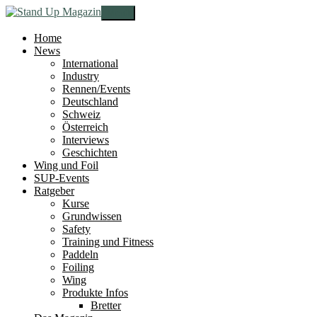
Zur
Zum
Menü
Navigation
Inhalt
springen
springen
Home
News
International
Industry
Rennen/Events
Deutschland
Schweiz
Österreich
Interviews
Geschichten
Wing und Foil
SUP-Events
Ratgeber
Kurse
Grundwissen
Safety
Training und Fitness
Paddeln
Foiling
Wing
Produkte Infos
Bretter