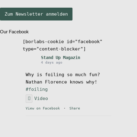
Stand Up Magazin TV
Our Facebook
SPOT FINDER
[borlabs-cookie id="facebook"
type="content-blocker"]
Mein Konto
Stand Up Magazin
4 days ago
Why is foiling so much fun?
Nathan Florence knows why!
#foiling
Video
View on Facebook
·
Share