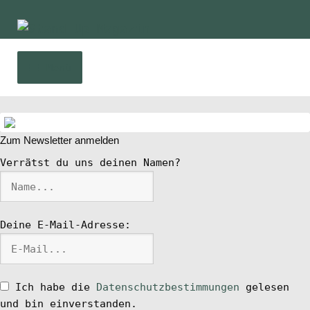
Zur
Zum
Navigation
Inhalt
springen
springen
Menü
Home
Zum Newsletter anmelden
News
Verrätst du uns deinen Namen?
Wing und Foil
Deine E-Mail-Adresse:
SUP-Events
Ratgeber
Ich habe die
Datenschutzbestimmungen
gelesen
und bin einverstanden.
Das Magazin