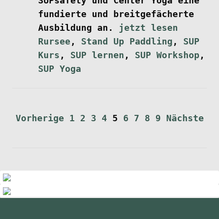
SUPsafety und Center Yoga eine
fundierte und breitgefächerte
Ausbildung an.
jetzt lesen
Rursee
,
Stand Up Paddling
,
SUP
Kurs
,
SUP lernen
,
SUP Workshop
,
SUP Yoga
Seitennummerierung
Vorherige
1
2
3
4
5
6
7
8
9
Nächste
der
Beiträge