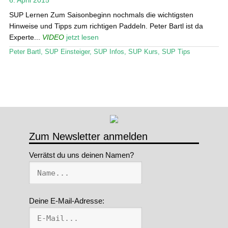
SUP Lernen Zum Saisonbeginn nochmals die wichtigsten
Stand Up Magazin TV
Hinweise und Tipps zum richtigen Paddeln. Peter Bartl ist da
Experte...
VIDEO
jetzt lesen
SPOT FINDER
Peter Bartl
,
SUP Einsteiger
,
SUP Infos
,
SUP Kurs
,
SUP Tips
Mein Konto
Zum Newsletter anmelden
Verrätst du uns deinen Namen?
Deine E-Mail-Adresse: