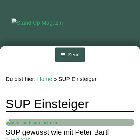
Zur
Zum
Navigation
Inhalt
springen
springen
Menü
Home
Du bist hier:
Home
»
SUP Einsteiger
News
Wing und Foil
SUP Einsteiger
SUP-Events
Ratgeber
SUP gewusst wie mit Peter Bartl
Das Magazin
6. April 2015