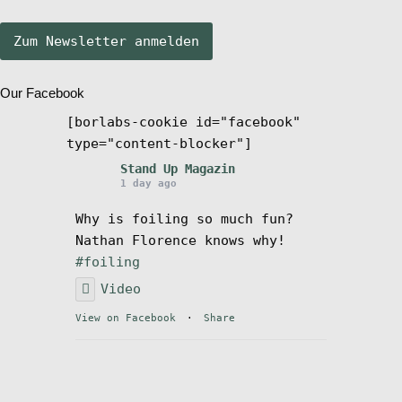
Stand Up Magazin TV
Our Facebook
SPOT FINDER
[borlabs-cookie id="facebook"
type="content-blocker"]
Mein Konto
Stand Up Magazin
1 day ago
Why is foiling so much fun?
Nathan Florence knows why!
#foiling
Video
View on Facebook
·
Share