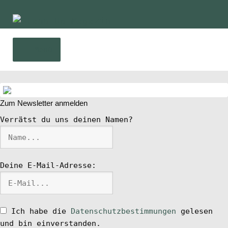
Zur
Zum
Navigation
Inhalt
springen
springen
Menü
Home
Zum Newsletter anmelden
News
Verrätst du uns deinen Namen?
Wing und Foil
Deine E-Mail-Adresse:
SUP-Events
Ratgeber
Ich habe die
Datenschutzbestimmungen
gelesen
und bin einverstanden.
Das Magazin